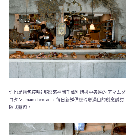
你也是麵包控嗎? 那麼來福岡千萬別錯過中央區的 アマムダ
コタン amam dacotan ，每日新鮮供應玲瑯滿目的創意鹹甜
歐式麵包。