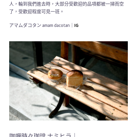
人，輪到我們進去時，大部分受歡迎的品項都被一掃而空
了，受歡迎程度可見一班。
アマムダコタン amam dacotan｜
IG
咖喱時々珈琲 ナミヒラ｜