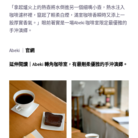
「拿起爐火上的熱壺將水倒進另一個細嘴小壺，熱水注入
咖啡濾杯裡，竄起了輕柔白煙，滿室咖啡香瞬時又添上一
股厚實香氣。」眼前著實是一場Abeki 咖啡室限定最優雅的
手沖演繹。
Abeki ｜
官網
延伸閱讀｜Abeki 轉角咖啡室，有最剛柔優雅的手沖演繹。