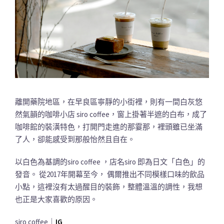
離開藥院地區，在早良區寧靜的小街裡，則有一間白灰悠
然氣韻的咖啡小店 siro coffee，窗上掛著半遮的白布，成了
咖啡館的裝潢特色，打開門走進的那霎那，裡頭雖已坐滿
了人，卻能感受到那般怡然且自在。
以白色為基調的siro coffee ，店名siro 即為日文「白色」的
發音。 從2017年開幕至今， 偶爾推出不同模樣口味的飲品
小點，這裡沒有太過醒目的裝飾，整體溫溫的調性，我想
也正是大家喜歡的原因。
siro coffee｜
IG