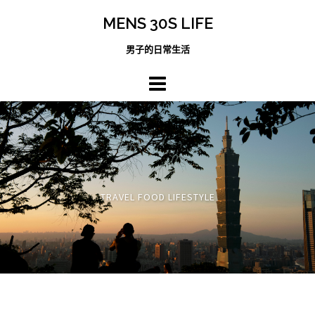
跳
MENS 30S LIFE
至
主
男子的日常生活
內
容
區
TRAVEL FOOD LIFESTYLE