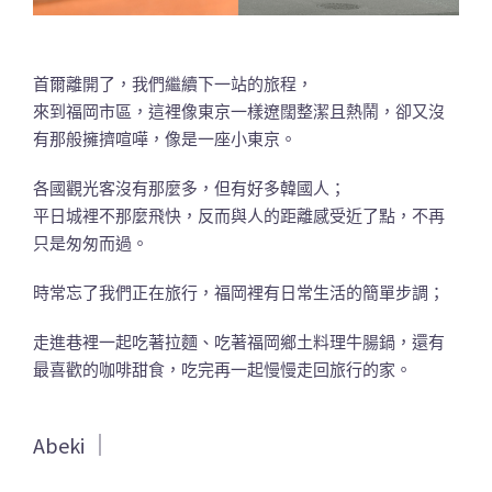
首爾離開了，我們繼續下一站的旅程，
來到福岡市區，這裡像東京一樣遼闊整潔且熱鬧，卻又沒
有那般擁擠喧嘩，像是一座小東京。
各國觀光客沒有那麼多，但有好多韓國人；
平日城裡不那麼飛快，反而與人的距離感受近了點，不再
只是匆匆而過。
時常忘了我們正在旅行，福岡裡有日常生活的簡單步調；
走進巷裡一起吃著拉麵、吃著福岡鄉土料理牛腸鍋，還有
最喜歡的咖啡甜食，吃完再一起慢慢走回旅行的家。
Abeki ｜