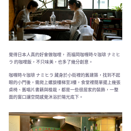
覺得日本人真的好會做咖哩， 而福岡咖喱時々珈琲 ナミヒ
ラ 的咖哩飯，不只味美，也多了幾分創意。
咖喱時々珈琲 ナミヒラ 藏身於小街裡的舊建築，找到不起
眼的小門後，需爬上螺旋樓梯至3樓，食堂裡簡單擺上幾張
桌椅、舊唱片書籍與植栽，都是一些很居家的裝飾，一整
面的窗口讓空間感覺沐浴於陽光底下。