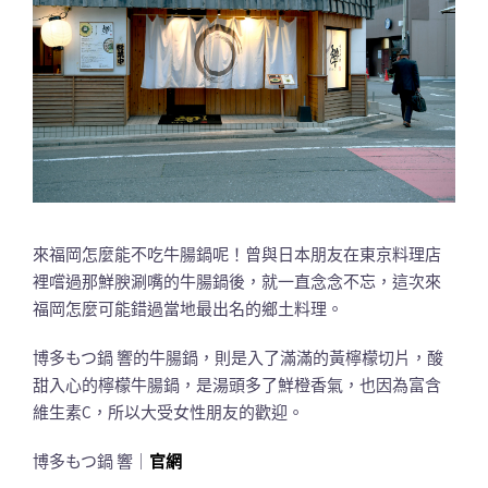
來福岡怎麼能不吃牛腸鍋呢！曾與日本朋友在東京料理店
裡嚐過那鮮腴涮嘴的牛腸鍋後，就一直念念不忘，這次來
福岡怎麼可能錯過當地最出名的鄉土料理。
博多もつ鍋 響的牛腸鍋，則是入了滿滿的黃檸檬切片，酸
甜入心的檸檬牛腸鍋，是湯頭多了鮮橙香氣，也因為富含
維生素C，所以大受女性朋友的歡迎。
博多もつ鍋 響｜
官網