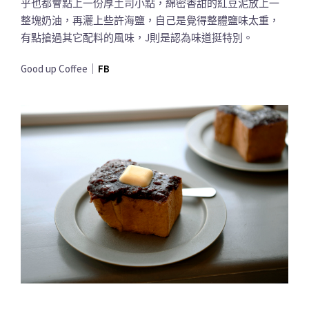
乎也都會點上一份厚土司小點，綿密香甜的紅豆泥放上一
整塊奶油，再灑上些許海鹽，自己是覺得整體鹽味太重，
有點搶過其它配料的風味，J則是認為味道挺特別。
Good up Coffee｜
FB