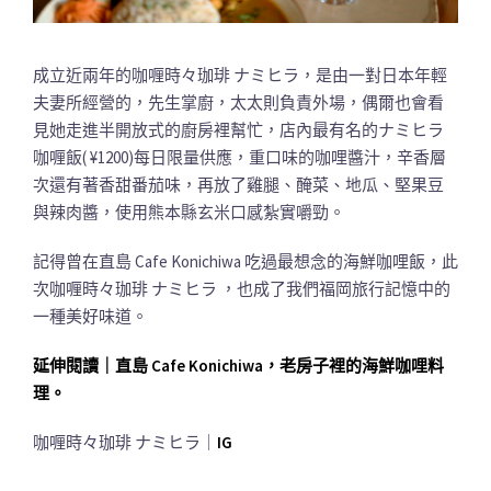
成立近兩年的咖喱時々珈琲 ナミヒラ，是由一對日本年輕
夫妻所經營的，先生掌廚，太太則負責外場，偶爾也會看
見她走進半開放式的廚房裡幫忙，店內最有名的ナミヒラ
咖喱飯( ¥1200)每日限量供應，重口味的咖哩醬汁，辛香層
次還有著香甜番茄味，再放了雞腿、醃菜、地瓜、堅果豆
與辣肉醬，使用熊本縣玄米口感紮實嚼勁。
記得曾在直島 Cafe Konichiwa 吃過最想念的海鮮咖哩飯，此
次咖喱時々珈琲 ナミヒラ ，也成了我們福岡旅行記憶中的
一種美好味道。
延伸閱讀｜直島 Cafe Konichiwa，老房子裡的海鮮咖哩料
理。
咖喱時々珈琲 ナミヒラ｜
IG