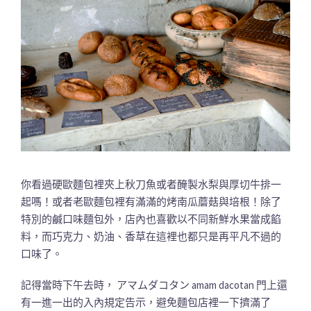
你看過硬歐麵包裡夾上秋刀魚或者醃製水梨與厚切牛排一
起嗎！或者老歐麵包裡有滿滿的烤南瓜蘑菇與培根！除了
特別的鹹口味麵包外，店內也喜歡以不同新鮮水果當成餡
料，而巧克力、奶油、香草在這裡也都只是再平凡不過的
口味了。
記得當時下午去時， アマムダコタン amam dacotan 門上還
有一進一出的入內規定告示，避免麵包店裡一下擠滿了