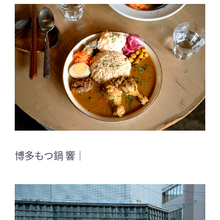
博多もつ鍋 響｜