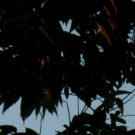
跳
MENS 30S LIFE
至
主
男子的日常生活
內
容
區