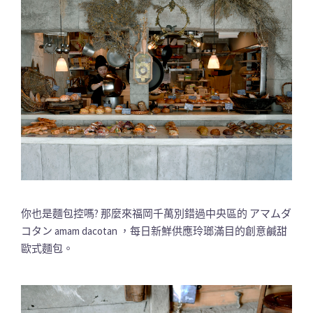
你也是麵包控嗎? 那麼來福岡千萬別錯過中央區的 アマムダ
コタン amam dacotan ，每日新鮮供應玲瑯滿目的創意鹹甜
歐式麵包。