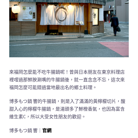
來福岡怎麼能不吃牛腸鍋呢！曾與日本朋友在東京料理店
裡嚐過那鮮腴涮嘴的牛腸鍋後，就一直念念不忘，這次來
福岡怎麼可能錯過當地最出名的鄉土料理。
博多もつ鍋 響的牛腸鍋，則是入了滿滿的黃檸檬切片，酸
甜入心的檸檬牛腸鍋，是湯頭多了鮮橙香氣，也因為富含
維生素C，所以大受女性朋友的歡迎。
博多もつ鍋 響｜
官網