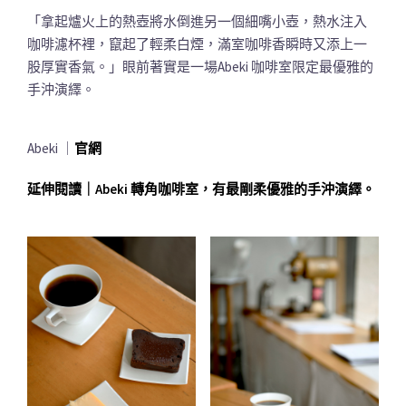
「拿起爐火上的熱壺將水倒進另一個細嘴小壺，熱水注入
咖啡濾杯裡，竄起了輕柔白煙，滿室咖啡香瞬時又添上一
股厚實香氣。」眼前著實是一場Abeki 咖啡室限定最優雅的
手沖演繹。
Abeki ｜
官網
延伸閱讀｜Abeki 轉角咖啡室，有最剛柔優雅的手沖演繹。