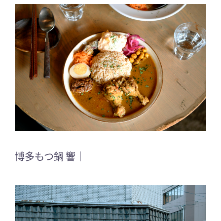
博多もつ鍋 響｜