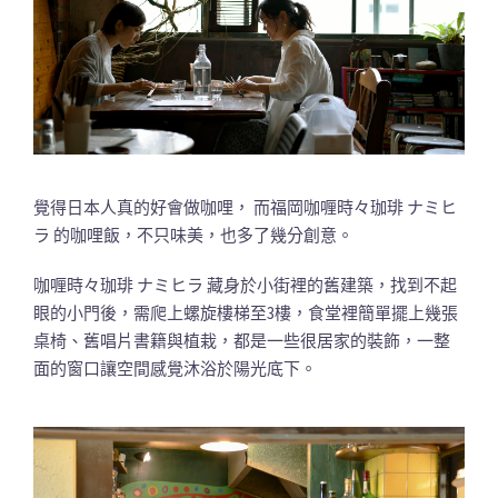
覺得日本人真的好會做咖哩， 而福岡咖喱時々珈琲 ナミヒ
ラ 的咖哩飯，不只味美，也多了幾分創意。
咖喱時々珈琲 ナミヒラ 藏身於小街裡的舊建築，找到不起
眼的小門後，需爬上螺旋樓梯至3樓，食堂裡簡單擺上幾張
桌椅、舊唱片書籍與植栽，都是一些很居家的裝飾，一整
面的窗口讓空間感覺沐浴於陽光底下。