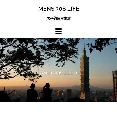
跳
MENS 30S LIFE
至
主
男子的日常生活
內
容
區
TRAVEL FOOD LIFESTYLE