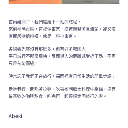
首爾離開了，我們繼續下一站的旅程，
來到福岡市區，這裡像東京一樣遼闊整潔且熱鬧，卻又沒
有那般擁擠喧嘩，像是一座小東京。
各國觀光客沒有那麼多，但有好多韓國人；
平日城裡不那麼飛快，反而與人的距離感受近了點，不再
只是匆匆而過。
時常忘了我們正在旅行，福岡裡有日常生活的簡單步調；
走進巷裡一起吃著拉麵、吃著福岡鄉土料理牛腸鍋，還有
最喜歡的咖啡甜食，吃完再一起慢慢走回旅行的家。
Abeki ｜