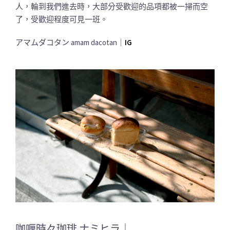
人，輪到我們進去時，大部分受歡迎的品項都被一掃而空
了，受歡迎程度可見一班。
アマムダコタン amam dacotan｜
IG
咖喱時々珈琲 ナミヒラ｜