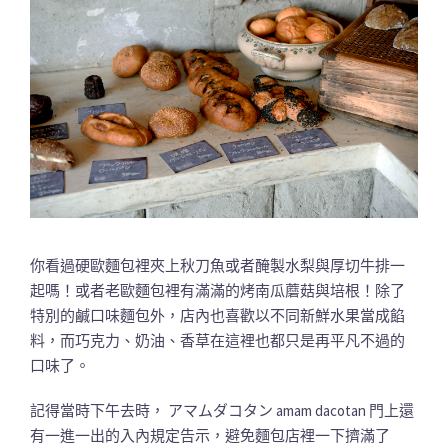
你看過硬歐麵包裡夾上秋刀魚或者醃製水梨與厚切牛排一
起嗎！或者老歐麵包裡有滿滿的烤南瓜蘑菇與培根！除了
特別的鹹口味麵包外，店內也喜歡以不同新鮮水果當成餡
料，而巧克力、奶油、香草在這裡也都只是再平凡不過的
口味了。
記得當時下午去時， アマムダコタン amam dacotan 門上還
有一進一出的入內規定告示，避免麵包店裡一下擠滿了