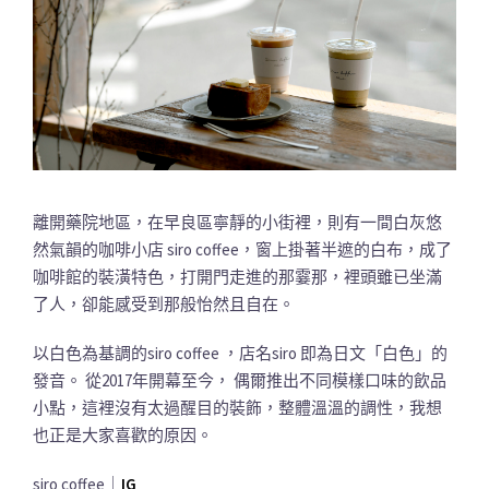
離開藥院地區，在早良區寧靜的小街裡，則有一間白灰悠
然氣韻的咖啡小店 siro coffee，窗上掛著半遮的白布，成了
咖啡館的裝潢特色，打開門走進的那霎那，裡頭雖已坐滿
了人，卻能感受到那般怡然且自在。
以白色為基調的siro coffee ，店名siro 即為日文「白色」的
發音。 從2017年開幕至今， 偶爾推出不同模樣口味的飲品
小點，這裡沒有太過醒目的裝飾，整體溫溫的調性，我想
也正是大家喜歡的原因。
siro coffee｜
IG