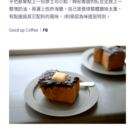
乎也都會點上一份厚土司小點，綿密香甜的紅豆泥放上一
整塊奶油，再灑上些許海鹽，自己是覺得整體鹽味太重，
有點搶過其它配料的風味，J則是認為味道挺特別。
Good up Coffee｜
FB