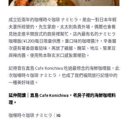
成立近兩年的咖喱時々珈琲 ナミヒラ，是由一對日本年輕
夫妻所經營的，先生掌廚，太太則負責外場，偶爾也會看
見她走進半開放式的廚房裡幫忙，店內最有名的ナミヒラ
咖喱飯( ¥1200)每日限量供應，重口味的咖哩醬汁，辛香層
次還有著香甜番茄味，再放了雞腿、醃菜、地瓜、堅果豆
與辣肉醬，使用熊本縣玄米口感紮實嚼勁。
記得曾在直島 Cafe Konichiwa 吃過最想念的海鮮咖哩飯，此
次咖喱時々珈琲 ナミヒラ ，也成了我們福岡旅行記憶中的
一種美好味道。
延伸閱讀｜直島 Cafe Konichiwa，老房子裡的海鮮咖哩料
理。
咖喱時々珈琲 ナミヒラ｜
IG