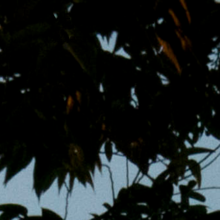
跳
MENS 30S LIFE
至
主
男子的日常生活
內
容
區