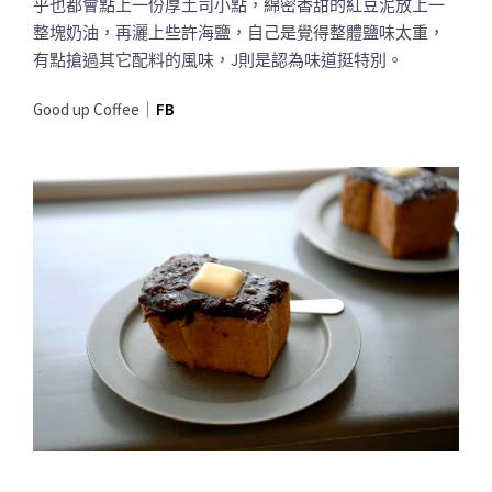
乎也都會點上一份厚土司小點，綿密香甜的紅豆泥放上一
整塊奶油，再灑上些許海鹽，自己是覺得整體鹽味太重，
有點搶過其它配料的風味，J則是認為味道挺特別。
Good up Coffee｜
FB