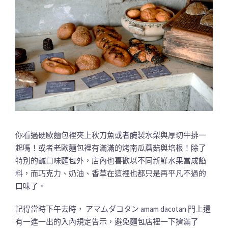
你看過硬歐麵包裡夾上秋刀魚或者醃製水梨與厚切牛排一
起嗎！或者老歐麵包裡有滿滿的烤南瓜蘑菇與培根！除了
特別的鹹口味麵包外，店內也喜歡以不同新鮮水果當成餡
料，而巧克力、奶油、香草在這裡也都只是再平凡不過的
口味了。
記得當時下午去時， アマムダコタン amam dacotan 門上還
有一進一出的入內規定告示，避免麵包店裡一下擠滿了