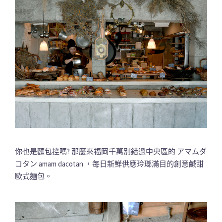
你也是麵包控嗎? 那麼來福岡千萬別錯過中央區的 アマムダ
コタン amam dacotan ，每日新鮮供應玲瑯滿目的創意鹹甜
歐式麵包。