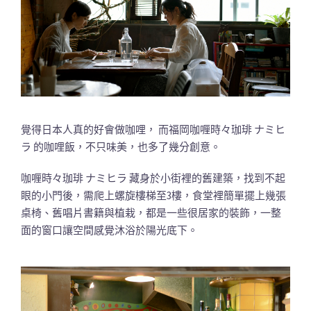
覺得日本人真的好會做咖哩， 而福岡咖喱時々珈琲 ナミヒ
ラ 的咖哩飯，不只味美，也多了幾分創意。
咖喱時々珈琲 ナミヒラ 藏身於小街裡的舊建築，找到不起
眼的小門後，需爬上螺旋樓梯至3樓，食堂裡簡單擺上幾張
桌椅、舊唱片書籍與植栽，都是一些很居家的裝飾，一整
面的窗口讓空間感覺沐浴於陽光底下。