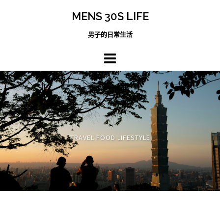
跳
MENS 30S LIFE
至
主
男子的日常生活
內
容
區
TRAVEL FOOD LIFESTYLE