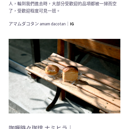
人，輪到我們進去時，大部分受歡迎的品項都被一掃而空
了，受歡迎程度可見一班。
アマムダコタン amam dacotan｜
IG
咖喱時々珈琲 ナミヒラ｜