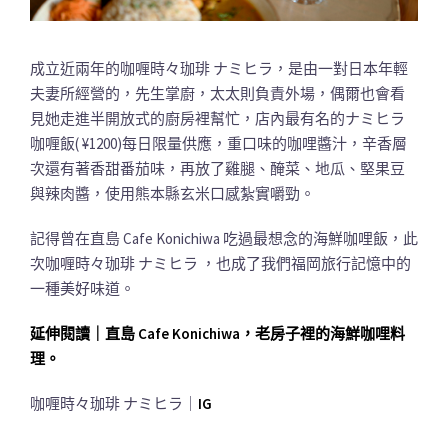
成立近兩年的咖喱時々珈琲 ナミヒラ，是由一對日本年輕
夫妻所經營的，先生掌廚，太太則負責外場，偶爾也會看
見她走進半開放式的廚房裡幫忙，店內最有名的ナミヒラ
咖喱飯( ¥1200)每日限量供應，重口味的咖哩醬汁，辛香層
次還有著香甜番茄味，再放了雞腿、醃菜、地瓜、堅果豆
與辣肉醬，使用熊本縣玄米口感紮實嚼勁。
記得曾在直島 Cafe Konichiwa 吃過最想念的海鮮咖哩飯，此
次咖喱時々珈琲 ナミヒラ ，也成了我們福岡旅行記憶中的
一種美好味道。
延伸閱讀｜直島 Cafe Konichiwa，老房子裡的海鮮咖哩料
理。
咖喱時々珈琲 ナミヒラ｜
IG