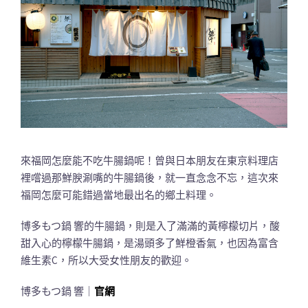
來福岡怎麼能不吃牛腸鍋呢！曾與日本朋友在東京料理店
裡嚐過那鮮腴涮嘴的牛腸鍋後，就一直念念不忘，這次來
福岡怎麼可能錯過當地最出名的鄉土料理。
博多もつ鍋 響的牛腸鍋，則是入了滿滿的黃檸檬切片，酸
甜入心的檸檬牛腸鍋，是湯頭多了鮮橙香氣，也因為富含
維生素C，所以大受女性朋友的歡迎。
博多もつ鍋 響｜
官網