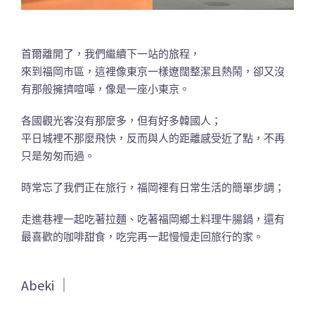
首爾離開了，我們繼續下一站的旅程，
來到福岡市區，這裡像東京一樣遼闊整潔且熱鬧，卻又沒
有那般擁擠喧嘩，像是一座小東京。
各國觀光客沒有那麼多，但有好多韓國人；
平日城裡不那麼飛快，反而與人的距離感受近了點，不再
只是匆匆而過。
時常忘了我們正在旅行，福岡裡有日常生活的簡單步調；
走進巷裡一起吃著拉麵、吃著福岡鄉土料理牛腸鍋，還有
最喜歡的咖啡甜食，吃完再一起慢慢走回旅行的家。
Abeki ｜