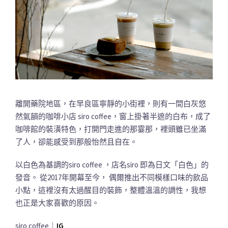
離開藥院地區，在早良區寧靜的小街裡，則有一間白灰悠
然氣韻的咖啡小店 siro coffee，窗上掛著半遮的白布，成了
咖啡館的裝潢特色，打開門走進的那霎那，裡頭雖已坐滿
了人，卻能感受到那般怡然且自在。
以白色為基調的siro coffee ，店名siro 即為日文「白色」的
發音。 從2017年開幕至今， 偶爾推出不同模樣口味的飲品
小點，這裡沒有太過醒目的裝飾，整體溫溫的調性，我想
也正是大家喜歡的原因。
siro coffee｜
IG