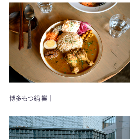
博多もつ鍋 響｜