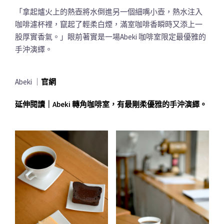
「拿起爐火上的熱壺將水倒進另一個細嘴小壺，熱水注入
咖啡濾杯裡，竄起了輕柔白煙，滿室咖啡香瞬時又添上一
股厚實香氣。」眼前著實是一場Abeki 咖啡室限定最優雅的
手沖演繹。
Abeki ｜
官網
延伸閱讀｜Abeki 轉角咖啡室，有最剛柔優雅的手沖演繹。