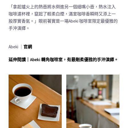
「拿起爐火上的熱壺將水倒進另一個細嘴小壺，熱水注入
咖啡濾杯裡，竄起了輕柔白煙，滿室咖啡香瞬時又添上一
股厚實香氣。」眼前著實是一場Abeki 咖啡室限定最優雅的
手沖演繹。
Abeki ｜
官網
延伸閱讀｜Abeki 轉角咖啡室，有最剛柔優雅的手沖演繹。