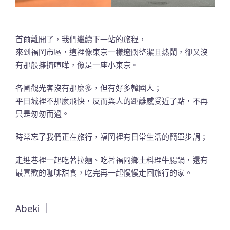
首爾離開了，我們繼續下一站的旅程，
來到福岡市區，這裡像東京一樣遼闊整潔且熱鬧，卻又沒
有那般擁擠喧嘩，像是一座小東京。
各國觀光客沒有那麼多，但有好多韓國人；
平日城裡不那麼飛快，反而與人的距離感受近了點，不再
只是匆匆而過。
時常忘了我們正在旅行，福岡裡有日常生活的簡單步調；
走進巷裡一起吃著拉麵、吃著福岡鄉土料理牛腸鍋，還有
最喜歡的咖啡甜食，吃完再一起慢慢走回旅行的家。
Abeki ｜