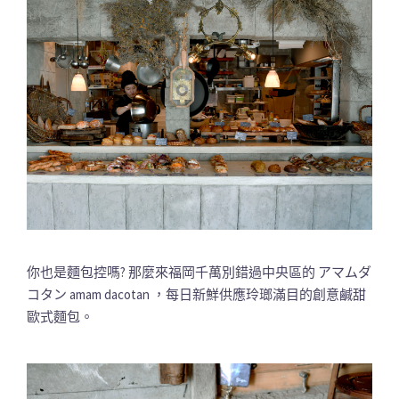
你也是麵包控嗎? 那麼來福岡千萬別錯過中央區的 アマムダ
コタン amam dacotan ，每日新鮮供應玲瑯滿目的創意鹹甜
歐式麵包。