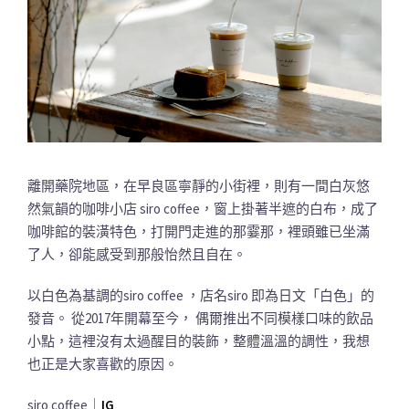
離開藥院地區，在早良區寧靜的小街裡，則有一間白灰悠
然氣韻的咖啡小店 siro coffee，窗上掛著半遮的白布，成了
咖啡館的裝潢特色，打開門走進的那霎那，裡頭雖已坐滿
了人，卻能感受到那般怡然且自在。
以白色為基調的siro coffee ，店名siro 即為日文「白色」的
發音。 從2017年開幕至今， 偶爾推出不同模樣口味的飲品
小點，這裡沒有太過醒目的裝飾，整體溫溫的調性，我想
也正是大家喜歡的原因。
siro coffee｜
IG