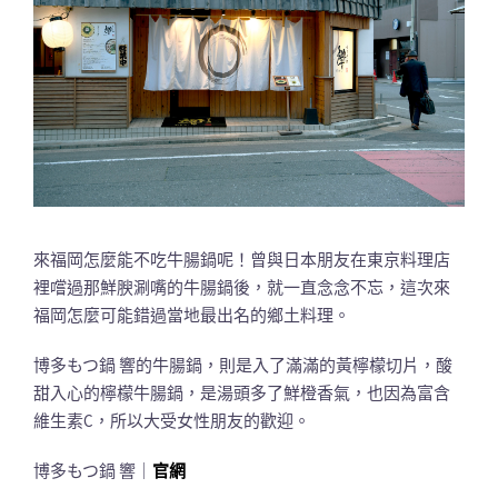
來福岡怎麼能不吃牛腸鍋呢！曾與日本朋友在東京料理店
裡嚐過那鮮腴涮嘴的牛腸鍋後，就一直念念不忘，這次來
福岡怎麼可能錯過當地最出名的鄉土料理。
博多もつ鍋 響的牛腸鍋，則是入了滿滿的黃檸檬切片，酸
甜入心的檸檬牛腸鍋，是湯頭多了鮮橙香氣，也因為富含
維生素C，所以大受女性朋友的歡迎。
博多もつ鍋 響｜
官網