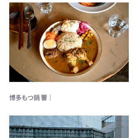
博多もつ鍋 響｜