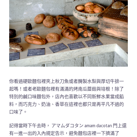
你看過硬歐麵包裡夾上秋刀魚或者醃製水梨與厚切牛排一
起嗎！或者老歐麵包裡有滿滿的烤南瓜蘑菇與培根！除了
特別的鹹口味麵包外，店內也喜歡以不同新鮮水果當成餡
料，而巧克力、奶油、香草在這裡也都只是再平凡不過的
口味了。
記得當時下午去時， アマムダコタン amam dacotan 門上還
有一進一出的入內規定告示，避免麵包店裡一下擠滿了