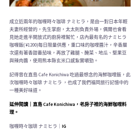
成立近兩年的咖喱時々珈琲 ナミヒラ，是由一對日本年輕
夫妻所經營的，先生掌廚，太太則負責外場，偶爾也會看
見她走進半開放式的廚房裡幫忙，店內最有名的ナミヒラ
咖喱飯( ¥1200)每日限量供應，重口味的咖哩醬汁，辛香層
次還有著香甜番茄味，再放了雞腿、醃菜、地瓜、堅果豆
與辣肉醬，使用熊本縣玄米口感紮實嚼勁。
記得曾在直島 Cafe Konichiwa 吃過最想念的海鮮咖哩飯，此
次咖喱時々珈琲 ナミヒラ ，也成了我們福岡旅行記憶中的
一種美好味道。
延伸閱讀｜直島 Cafe Konichiwa，老房子裡的海鮮咖哩料
理。
咖喱時々珈琲 ナミヒラ｜
IG