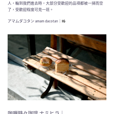
人，輪到我們進去時，大部分受歡迎的品項都被一掃而空
了，受歡迎程度可見一班。
アマムダコタン amam dacotan｜
IG
咖喱時々珈琲 ナミヒラ｜