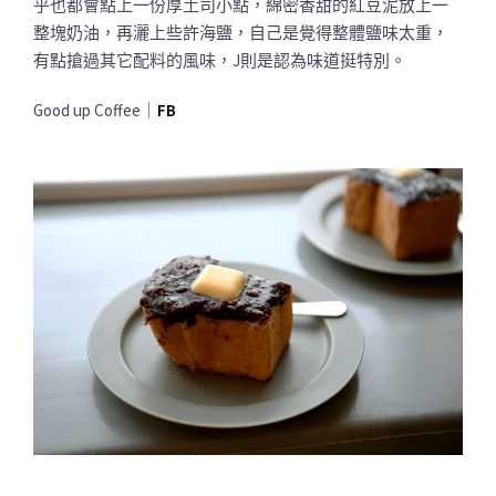
乎也都會點上一份厚土司小點，綿密香甜的紅豆泥放上一
整塊奶油，再灑上些許海鹽，自己是覺得整體鹽味太重，
有點搶過其它配料的風味，J則是認為味道挺特別。
Good up Coffee｜
FB