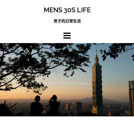
跳
MENS 30S LIFE
至
主
男子的日常生活
內
容
區
TRAVEL FOOD LIFESTYLE