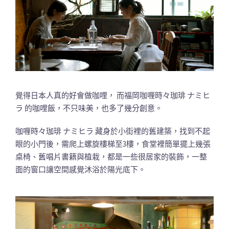
覺得日本人真的好會做咖哩， 而福岡咖喱時々珈琲 ナミヒ
ラ 的咖哩飯，不只味美，也多了幾分創意。
咖喱時々珈琲 ナミヒラ 藏身於小街裡的舊建築，找到不起
眼的小門後，需爬上螺旋樓梯至3樓，食堂裡簡單擺上幾張
桌椅、舊唱片書籍與植栽，都是一些很居家的裝飾，一整
面的窗口讓空間感覺沐浴於陽光底下。