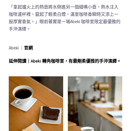
「拿起爐火上的熱壺將水倒進另一個細嘴小壺，熱水注入
咖啡濾杯裡，竄起了輕柔白煙，滿室咖啡香瞬時又添上一
股厚實香氣。」眼前著實是一場Abeki 咖啡室限定最優雅的
手沖演繹。
Abeki ｜
官網
延伸閱讀｜Abeki 轉角咖啡室，有最剛柔優雅的手沖演繹。