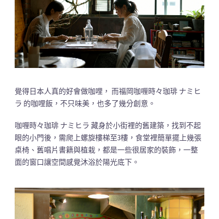
覺得日本人真的好會做咖哩， 而福岡咖喱時々珈琲 ナミヒ
ラ 的咖哩飯，不只味美，也多了幾分創意。
咖喱時々珈琲 ナミヒラ 藏身於小街裡的舊建築，找到不起
眼的小門後，需爬上螺旋樓梯至3樓，食堂裡簡單擺上幾張
桌椅、舊唱片書籍與植栽，都是一些很居家的裝飾，一整
面的窗口讓空間感覺沐浴於陽光底下。