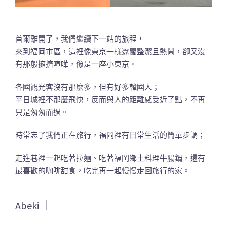
首爾離開了，我們繼續下一站的旅程，
來到福岡市區，這裡像東京一樣遼闊整潔且熱鬧，卻又沒
有那般擁擠喧嘩，像是一座小東京。
各國觀光客沒有那麼多，但有好多韓國人；
平日城裡不那麼飛快，反而與人的距離感受近了點，不再
只是匆匆而過。
時常忘了我們正在旅行，福岡裡有日常生活的簡單步調；
走進巷裡一起吃著拉麵、吃著福岡鄉土料理牛腸鍋，還有
最喜歡的咖啡甜食，吃完再一起慢慢走回旅行的家。
Abeki ｜