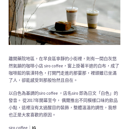
離開藥院地區，在早良區寧靜的小街裡，則有一間白灰悠
然氣韻的咖啡小店 siro coffee，窗上掛著半遮的白布，成了
咖啡館的裝潢特色，打開門走進的那霎那，裡頭雖已坐滿
了人，卻能感受到那般怡然且自在。
以白色為基調的siro coffee ，店名siro 即為日文「白色」的
發音。 從2017年開幕至今， 偶爾推出不同模樣口味的飲品
小點，這裡沒有太過醒目的裝飾，整體溫溫的調性，我想
也正是大家喜歡的原因。
siro coffee｜
IG