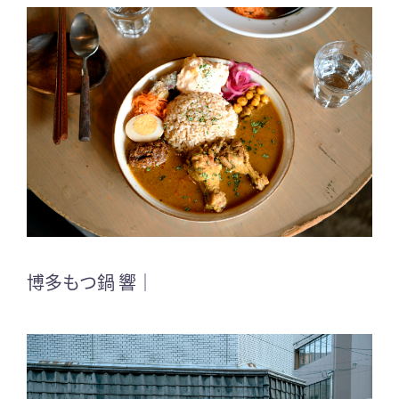
博多もつ鍋 響｜