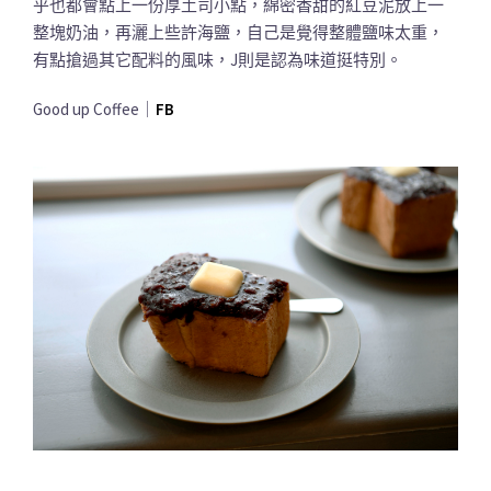
乎也都會點上一份厚土司小點，綿密香甜的紅豆泥放上一
整塊奶油，再灑上些許海鹽，自己是覺得整體鹽味太重，
有點搶過其它配料的風味，J則是認為味道挺特別。
Good up Coffee｜
FB