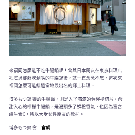
來福岡怎麼能不吃牛腸鍋呢！曾與日本朋友在東京料理店
裡嚐過那鮮腴涮嘴的牛腸鍋後，就一直念念不忘，這次來
福岡怎麼可能錯過當地最出名的鄉土料理。
博多もつ鍋 響的牛腸鍋，則是入了滿滿的黃檸檬切片，酸
甜入心的檸檬牛腸鍋，是湯頭多了鮮橙香氣，也因為富含
維生素C，所以大受女性朋友的歡迎。
博多もつ鍋 響｜
官網