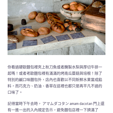
你看過硬歐麵包裡夾上秋刀魚或者醃製水梨與厚切牛排一
起嗎！或者老歐麵包裡有滿滿的烤南瓜蘑菇與培根！除了
特別的鹹口味麵包外，店內也喜歡以不同新鮮水果當成餡
料，而巧克力、奶油、香草在這裡也都只是再平凡不過的
口味了。
記得當時下午去時， アマムダコタン amam dacotan 門上還
有一進一出的入內規定告示，避免麵包店裡一下擠滿了