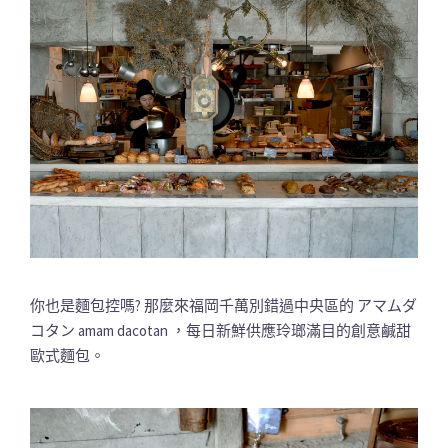
你也是麵包控嗎? 那麼來福岡千萬別錯過中央區的 アマムダ
コタン amam dacotan ，每日新鮮供應玲瑯滿目的創意鹹甜
歐式麵包。