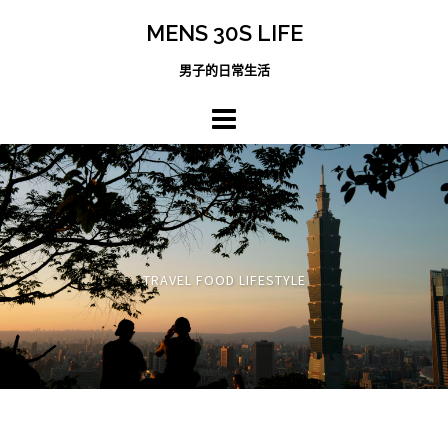
跳
MENS 30S LIFE
至
主
男子的日常生活
內
容
區
TRAVEL FOOD LIFESTYLE