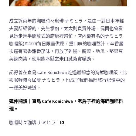
成立近兩年的咖喱時々珈琲 ナミヒラ，是由一對日本年輕
夫妻所經營的，先生掌廚，太太則負責外場，偶爾也會看
見她走進半開放式的廚房裡幫忙，店內最有名的ナミヒラ
咖喱飯( ¥1200)每日限量供應，重口味的咖哩醬汁，辛香層
次還有著香甜番茄味，再放了雞腿、醃菜、地瓜、堅果豆
與辣肉醬，使用熊本縣玄米口感紮實嚼勁。
記得曾在直島 Cafe Konichiwa 吃過最想念的海鮮咖哩飯，此
次咖喱時々珈琲 ナミヒラ ，也成了我們福岡旅行記憶中的
一種美好味道。
延伸閱讀｜直島 Cafe Konichiwa，老房子裡的海鮮咖哩料
理。
咖喱時々珈琲 ナミヒラ｜
IG