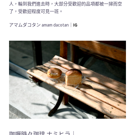
人，輪到我們進去時，大部分受歡迎的品項都被一掃而空
了，受歡迎程度可見一班。
アマムダコタン amam dacotan｜
IG
咖喱時々珈琲 ナミヒラ｜