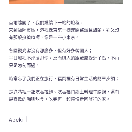
首爾離開了，我們繼續下一站的旅程，
來到福岡市區，這裡像東京一樣遼闊整潔且熱鬧，卻又沒
有那般擁擠喧嘩，像是一座小東京。
各國觀光客沒有那麼多，但有好多韓國人；
平日城裡不那麼飛快，反而與人的距離感受近了點，不再
只是匆匆而過。
時常忘了我們正在旅行，福岡裡有日常生活的簡單步調；
走進巷裡一起吃著拉麵、吃著福岡鄉土料理牛腸鍋，還有
最喜歡的咖啡甜食，吃完再一起慢慢走回旅行的家。
Abeki ｜