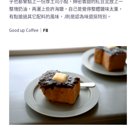
乎也都會點上一份厚土司小點，綿密香甜的紅豆泥放上一
整塊奶油，再灑上些許海鹽，自己是覺得整體鹽味太重，
有點搶過其它配料的風味，J則是認為味道挺特別。
Good up Coffee｜
FB