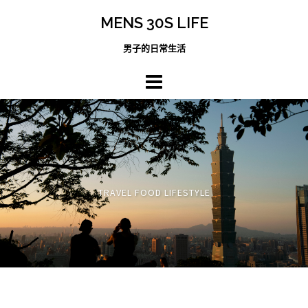
跳
MENS 30S LIFE
至
主
男子的日常生活
內
容
區
TRAVEL FOOD LIFESTYLE