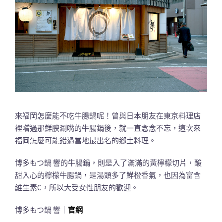
來福岡怎麼能不吃牛腸鍋呢！曾與日本朋友在東京料理店
裡嚐過那鮮腴涮嘴的牛腸鍋後，就一直念念不忘，這次來
福岡怎麼可能錯過當地最出名的鄉土料理。
博多もつ鍋 響的牛腸鍋，則是入了滿滿的黃檸檬切片，酸
甜入心的檸檬牛腸鍋，是湯頭多了鮮橙香氣，也因為富含
維生素C，所以大受女性朋友的歡迎。
博多もつ鍋 響｜
官網