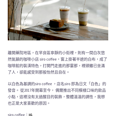
離開藥院地區，在早良區寧靜的小街裡，則有一間白灰悠
然氣韻的咖啡小店 siro coffee，窗上掛著半遮的白布，成了
咖啡館的裝潢特色，打開門走進的那霎那，裡頭雖已坐滿
了人，卻能感受到那般怡然且自在。
以白色為基調的siro coffee ，店名siro 即為日文「白色」的
發音。 從2017年開幕至今， 偶爾推出不同模樣口味的飲品
小點，這裡沒有太過醒目的裝飾，整體溫溫的調性，我想
也正是大家喜歡的原因。
siro coffee｜
IG