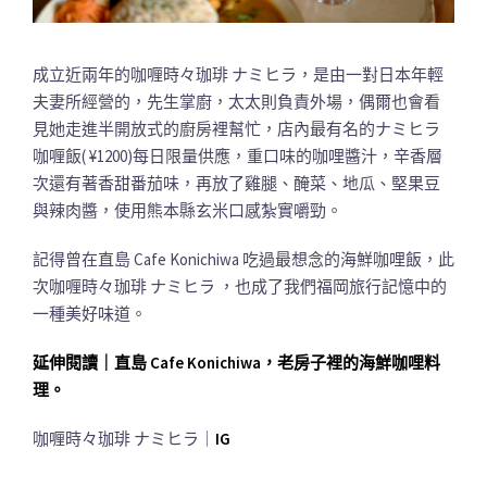
成立近兩年的咖喱時々珈琲 ナミヒラ，是由一對日本年輕
夫妻所經營的，先生掌廚，太太則負責外場，偶爾也會看
見她走進半開放式的廚房裡幫忙，店內最有名的ナミヒラ
咖喱飯( ¥1200)每日限量供應，重口味的咖哩醬汁，辛香層
次還有著香甜番茄味，再放了雞腿、醃菜、地瓜、堅果豆
與辣肉醬，使用熊本縣玄米口感紮實嚼勁。
記得曾在直島 Cafe Konichiwa 吃過最想念的海鮮咖哩飯，此
次咖喱時々珈琲 ナミヒラ ，也成了我們福岡旅行記憶中的
一種美好味道。
延伸閱讀｜直島 Cafe Konichiwa，老房子裡的海鮮咖哩料
理。
咖喱時々珈琲 ナミヒラ｜
IG