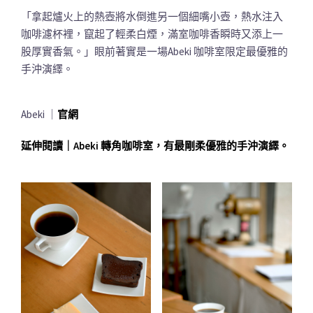
「拿起爐火上的熱壺將水倒進另一個細嘴小壺，熱水注入
咖啡濾杯裡，竄起了輕柔白煙，滿室咖啡香瞬時又添上一
股厚實香氣。」眼前著實是一場Abeki 咖啡室限定最優雅的
手沖演繹。
Abeki ｜
官網
延伸閱讀｜Abeki 轉角咖啡室，有最剛柔優雅的手沖演繹。