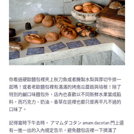
你看過硬歐麵包裡夾上秋刀魚或者醃製水梨與厚切牛排一
起嗎！或者老歐麵包裡有滿滿的烤南瓜蘑菇與培根！除了
特別的鹹口味麵包外，店內也喜歡以不同新鮮水果當成餡
料，而巧克力、奶油、香草在這裡也都只是再平凡不過的
口味了。
記得當時下午去時， アマムダコタン amam dacotan 門上還
有一進一出的入內規定告示，避免麵包店裡一下擠滿了