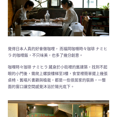
覺得日本人真的好會做咖哩， 而福岡咖喱時々珈琲 ナミヒ
ラ 的咖哩飯，不只味美，也多了幾分創意。
咖喱時々珈琲 ナミヒラ 藏身於小街裡的舊建築，找到不起
眼的小門後，需爬上螺旋樓梯至3樓，食堂裡簡單擺上幾張
桌椅、舊唱片書籍與植栽，都是一些很居家的裝飾，一整
面的窗口讓空間感覺沐浴於陽光底下。