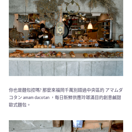
你也是麵包控嗎? 那麼來福岡千萬別錯過中央區的 アマムダ
コタン amam dacotan ，每日新鮮供應玲瑯滿目的創意鹹甜
歐式麵包。