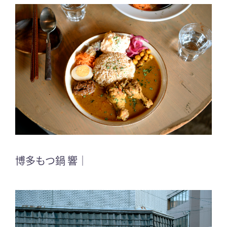
博多もつ鍋 響｜