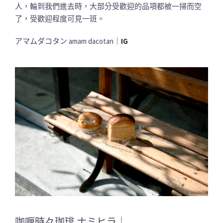
人，輪到我們進去時，大部分受歡迎的品項都被一掃而空
了，受歡迎程度可見一班。
アマムダコタン amam dacotan｜
IG
咖喱時々珈琲 ナミヒラ｜