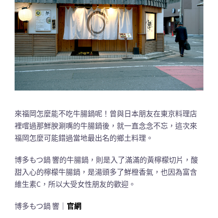
來福岡怎麼能不吃牛腸鍋呢！曾與日本朋友在東京料理店
裡嚐過那鮮腴涮嘴的牛腸鍋後，就一直念念不忘，這次來
福岡怎麼可能錯過當地最出名的鄉土料理。
博多もつ鍋 響的牛腸鍋，則是入了滿滿的黃檸檬切片，酸
甜入心的檸檬牛腸鍋，是湯頭多了鮮橙香氣，也因為富含
維生素C，所以大受女性朋友的歡迎。
博多もつ鍋 響｜
官網