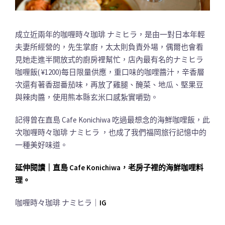
成立近兩年的咖喱時々珈琲 ナミヒラ，是由一對日本年輕
夫妻所經營的，先生掌廚，太太則負責外場，偶爾也會看
見她走進半開放式的廚房裡幫忙，店內最有名的ナミヒラ
咖喱飯( ¥1200)每日限量供應，重口味的咖哩醬汁，辛香層
次還有著香甜番茄味，再放了雞腿、醃菜、地瓜、堅果豆
與辣肉醬，使用熊本縣玄米口感紮實嚼勁。
記得曾在直島 Cafe Konichiwa 吃過最想念的海鮮咖哩飯，此
次咖喱時々珈琲 ナミヒラ ，也成了我們福岡旅行記憶中的
一種美好味道。
延伸閱讀｜直島 Cafe Konichiwa，老房子裡的海鮮咖哩料
理。
咖喱時々珈琲 ナミヒラ｜
IG