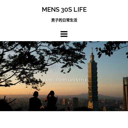
跳
MENS 30S LIFE
至
主
男子的日常生活
內
容
區
TRAVEL FOOD LIFESTYLE