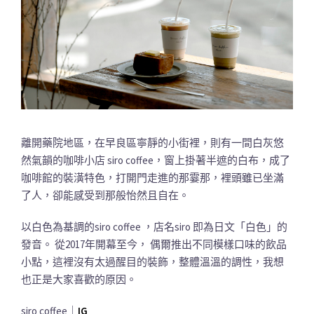
離開藥院地區，在早良區寧靜的小街裡，則有一間白灰悠
然氣韻的咖啡小店 siro coffee，窗上掛著半遮的白布，成了
咖啡館的裝潢特色，打開門走進的那霎那，裡頭雖已坐滿
了人，卻能感受到那般怡然且自在。
以白色為基調的siro coffee ，店名siro 即為日文「白色」的
發音。 從2017年開幕至今， 偶爾推出不同模樣口味的飲品
小點，這裡沒有太過醒目的裝飾，整體溫溫的調性，我想
也正是大家喜歡的原因。
siro coffee｜
IG