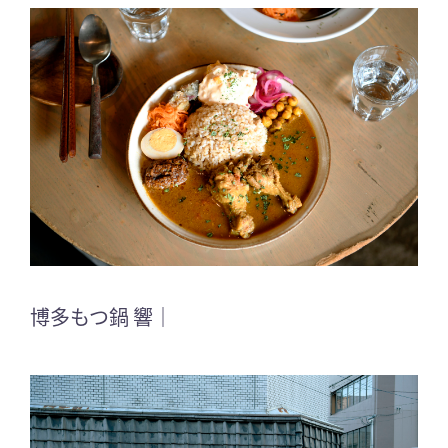
博多もつ鍋 響｜