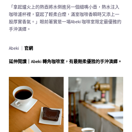
「拿起爐火上的熱壺將水倒進另一個細嘴小壺，熱水注入
咖啡濾杯裡，竄起了輕柔白煙，滿室咖啡香瞬時又添上一
股厚實香氣。」眼前著實是一場Abeki 咖啡室限定最優雅的
手沖演繹。
Abeki ｜
官網
延伸閱讀｜Abeki 轉角咖啡室，有最剛柔優雅的手沖演繹。