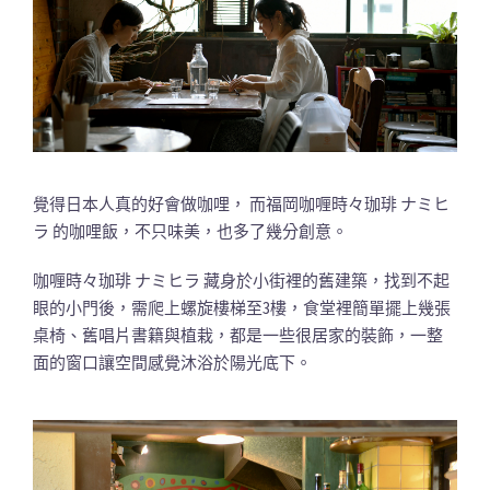
覺得日本人真的好會做咖哩， 而福岡咖喱時々珈琲 ナミヒ
ラ 的咖哩飯，不只味美，也多了幾分創意。
咖喱時々珈琲 ナミヒラ 藏身於小街裡的舊建築，找到不起
眼的小門後，需爬上螺旋樓梯至3樓，食堂裡簡單擺上幾張
桌椅、舊唱片書籍與植栽，都是一些很居家的裝飾，一整
面的窗口讓空間感覺沐浴於陽光底下。