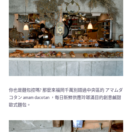
你也是麵包控嗎? 那麼來福岡千萬別錯過中央區的 アマムダ
コタン amam dacotan ，每日新鮮供應玲瑯滿目的創意鹹甜
歐式麵包。