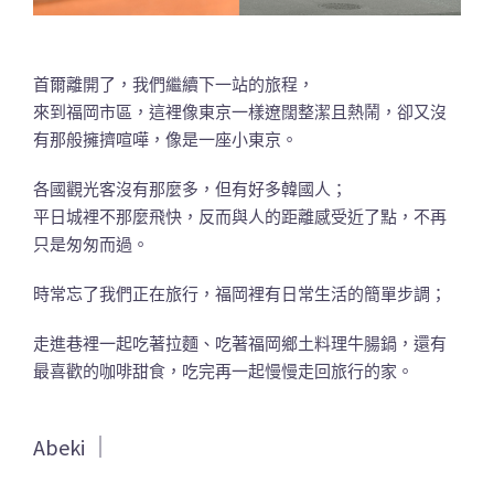
首爾離開了，我們繼續下一站的旅程，
來到福岡市區，這裡像東京一樣遼闊整潔且熱鬧，卻又沒
有那般擁擠喧嘩，像是一座小東京。
各國觀光客沒有那麼多，但有好多韓國人；
平日城裡不那麼飛快，反而與人的距離感受近了點，不再
只是匆匆而過。
時常忘了我們正在旅行，福岡裡有日常生活的簡單步調；
走進巷裡一起吃著拉麵、吃著福岡鄉土料理牛腸鍋，還有
最喜歡的咖啡甜食，吃完再一起慢慢走回旅行的家。
Abeki ｜