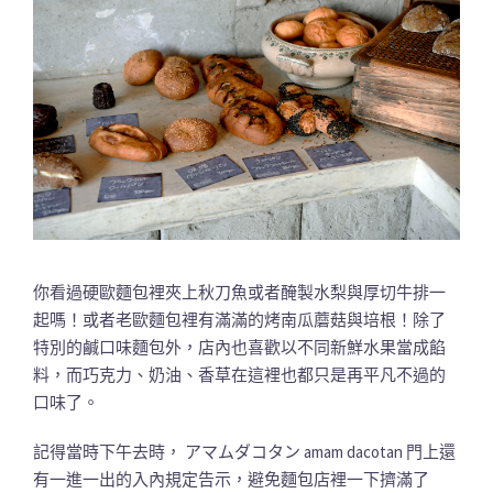
你看過硬歐麵包裡夾上秋刀魚或者醃製水梨與厚切牛排一
起嗎！或者老歐麵包裡有滿滿的烤南瓜蘑菇與培根！除了
特別的鹹口味麵包外，店內也喜歡以不同新鮮水果當成餡
料，而巧克力、奶油、香草在這裡也都只是再平凡不過的
口味了。
記得當時下午去時， アマムダコタン amam dacotan 門上還
有一進一出的入內規定告示，避免麵包店裡一下擠滿了