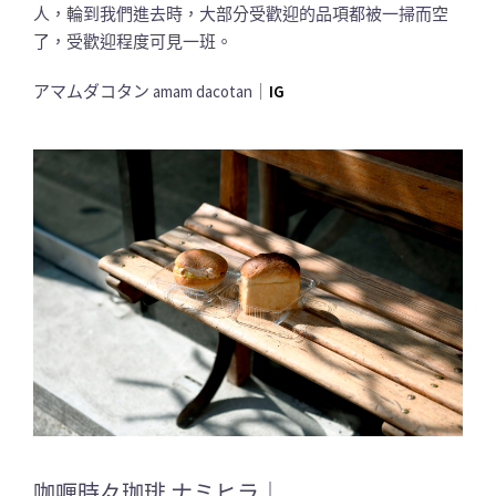
人，輪到我們進去時，大部分受歡迎的品項都被一掃而空
了，受歡迎程度可見一班。
アマムダコタン amam dacotan｜
IG
咖喱時々珈琲 ナミヒラ｜