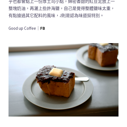
乎也都會點上一份厚土司小點，綿密香甜的紅豆泥放上一
整塊奶油，再灑上些許海鹽，自己是覺得整體鹽味太重，
有點搶過其它配料的風味，J則是認為味道挺特別。
Good up Coffee｜
FB