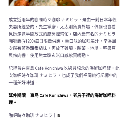
成立近兩年的咖喱時々珈琲 ナミヒラ，是由一對日本年輕
夫妻所經營的，先生掌廚，太太則負責外場，偶爾也會看
見她走進半開放式的廚房裡幫忙，店內最有名的ナミヒラ
咖喱飯( ¥1200)每日限量供應，重口味的咖哩醬汁，辛香層
次還有著香甜番茄味，再放了雞腿、醃菜、地瓜、堅果豆
與辣肉醬，使用熊本縣玄米口感紮實嚼勁。
記得曾在直島 Cafe Konichiwa 吃過最想念的海鮮咖哩飯，此
次咖喱時々珈琲 ナミヒラ ，也成了我們福岡旅行記憶中的
一種美好味道。
延伸閱讀｜直島 Cafe Konichiwa，老房子裡的海鮮咖哩料
理。
咖喱時々珈琲 ナミヒラ｜
IG