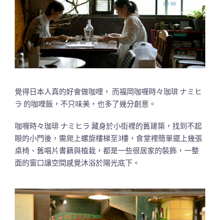
覺得日本人真的好會做咖哩， 而福岡咖喱時々珈琲 ナミヒ
ラ 的咖哩飯，不只味美，也多了幾分創意。
咖喱時々珈琲 ナミヒラ 藏身於小街裡的舊建築，找到不起
眼的小門後，需爬上螺旋樓梯至3樓，食堂裡簡單擺上幾張
桌椅、舊唱片書籍與植栽，都是一些很居家的裝飾，一整
面的窗口讓空間感覺沐浴於陽光底下。