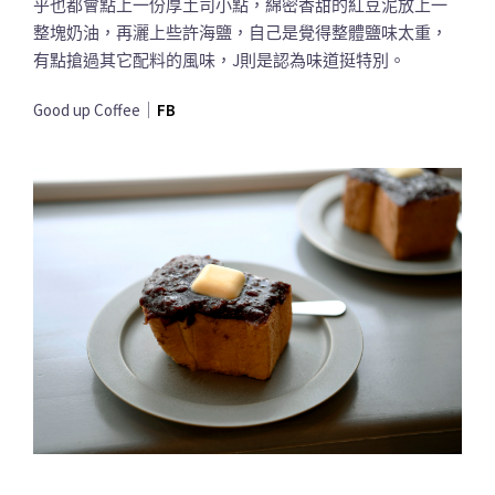
乎也都會點上一份厚土司小點，綿密香甜的紅豆泥放上一
整塊奶油，再灑上些許海鹽，自己是覺得整體鹽味太重，
有點搶過其它配料的風味，J則是認為味道挺特別。
Good up Coffee｜
FB