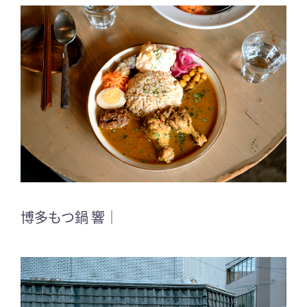
博多もつ鍋 響｜