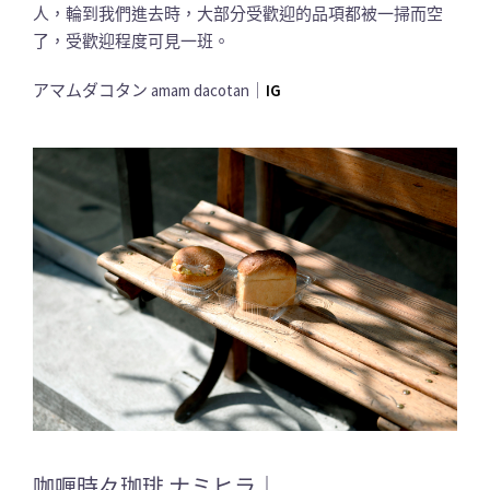
人，輪到我們進去時，大部分受歡迎的品項都被一掃而空
了，受歡迎程度可見一班。
アマムダコタン amam dacotan｜
IG
咖喱時々珈琲 ナミヒラ｜