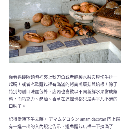
你看過硬歐麵包裡夾上秋刀魚或者醃製水梨與厚切牛排一
起嗎！或者老歐麵包裡有滿滿的烤南瓜蘑菇與培根！除了
特別的鹹口味麵包外，店內也喜歡以不同新鮮水果當成餡
料，而巧克力、奶油、香草在這裡也都只是再平凡不過的
口味了。
記得當時下午去時， アマムダコタン amam dacotan 門上還
有一進一出的入內規定告示，避免麵包店裡一下擠滿了