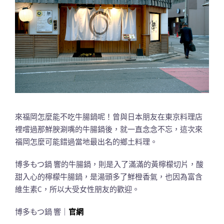
來福岡怎麼能不吃牛腸鍋呢！曾與日本朋友在東京料理店
裡嚐過那鮮腴涮嘴的牛腸鍋後，就一直念念不忘，這次來
福岡怎麼可能錯過當地最出名的鄉土料理。
博多もつ鍋 響的牛腸鍋，則是入了滿滿的黃檸檬切片，酸
甜入心的檸檬牛腸鍋，是湯頭多了鮮橙香氣，也因為富含
維生素C，所以大受女性朋友的歡迎。
博多もつ鍋 響｜
官網