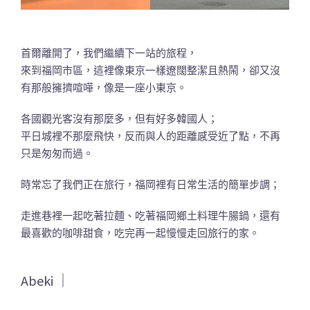
首爾離開了，我們繼續下一站的旅程，
來到福岡市區，這裡像東京一樣遼闊整潔且熱鬧，卻又沒
有那般擁擠喧嘩，像是一座小東京。
各國觀光客沒有那麼多，但有好多韓國人；
平日城裡不那麼飛快，反而與人的距離感受近了點，不再
只是匆匆而過。
時常忘了我們正在旅行，福岡裡有日常生活的簡單步調；
走進巷裡一起吃著拉麵、吃著福岡鄉土料理牛腸鍋，還有
最喜歡的咖啡甜食，吃完再一起慢慢走回旅行的家。
Abeki ｜