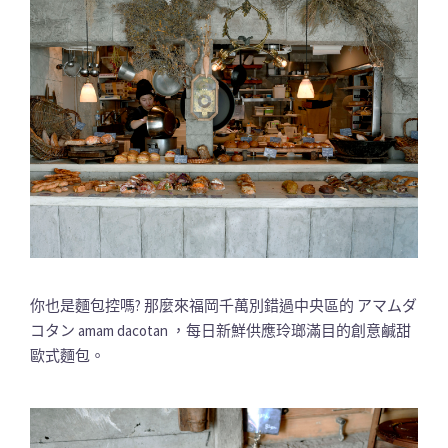
你也是麵包控嗎? 那麼來福岡千萬別錯過中央區的 アマムダ
コタン amam dacotan ，每日新鮮供應玲瑯滿目的創意鹹甜
歐式麵包。