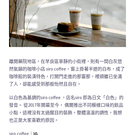
離開藥院地區，在早良區寧靜的小街裡，則有一間白灰悠
然氣韻的咖啡小店 siro coffee，窗上掛著半遮的白布，成了
咖啡館的裝潢特色，打開門走進的那霎那，裡頭雖已坐滿
了人，卻能感受到那般怡然且自在。
以白色為基調的siro coffee ，店名siro 即為日文「白色」的
發音。 從2017年開幕至今， 偶爾推出不同模樣口味的飲品
小點，這裡沒有太過醒目的裝飾，整體溫溫的調性，我想
也正是大家喜歡的原因。
siro coffee｜
IG