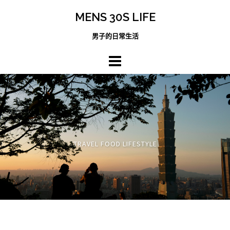
跳
MENS 30S LIFE
至
主
男子的日常生活
內
容
區
TRAVEL FOOD LIFESTYLE