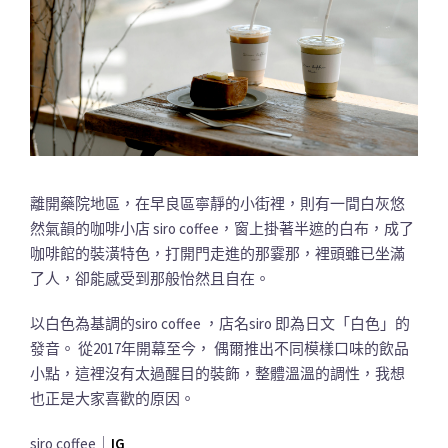
離開藥院地區，在早良區寧靜的小街裡，則有一間白灰悠
然氣韻的咖啡小店 siro coffee，窗上掛著半遮的白布，成了
咖啡館的裝潢特色，打開門走進的那霎那，裡頭雖已坐滿
了人，卻能感受到那般怡然且自在。
以白色為基調的siro coffee ，店名siro 即為日文「白色」的
發音。 從2017年開幕至今， 偶爾推出不同模樣口味的飲品
小點，這裡沒有太過醒目的裝飾，整體溫溫的調性，我想
也正是大家喜歡的原因。
siro coffee｜
IG