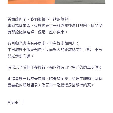
首爾離開了，我們繼續下一站的旅程，
來到福岡市區，這裡像東京一樣遼闊整潔且熱鬧，卻又沒
有那般擁擠喧嘩，像是一座小東京。
各國觀光客沒有那麼多，但有好多韓國人；
平日城裡不那麼飛快，反而與人的距離感受近了點，不再
只是匆匆而過。
時常忘了我們正在旅行，福岡裡有日常生活的簡單步調；
走進巷裡一起吃著拉麵、吃著福岡鄉土料理牛腸鍋，還有
最喜歡的咖啡甜食，吃完再一起慢慢走回旅行的家。
Abeki ｜