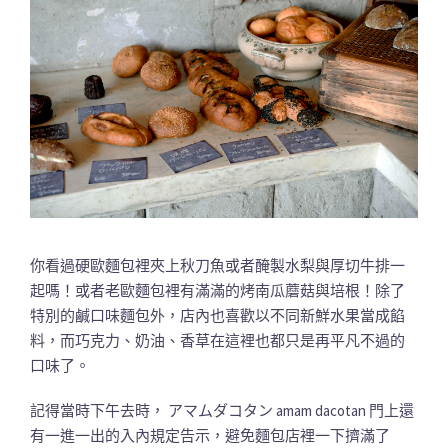
你看過硬歐麵包裡夾上秋刀魚或者醃製水梨與厚切牛排一
起嗎！或者老歐麵包裡有滿滿的烤南瓜蘑菇與培根！除了
特別的鹹口味麵包外，店內也喜歡以不同新鮮水果當成餡
料，而巧克力、奶油、香草在這裡也都只是再平凡不過的
口味了。
記得當時下午去時， アマムダコタン amam dacotan 門上還
有一進一出的入內規定告示，避免麵包店裡一下擠滿了