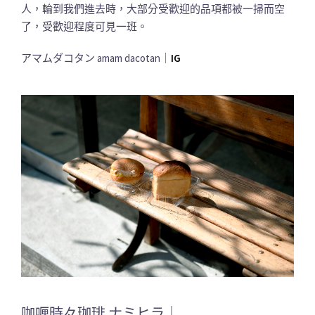
人，輪到我們進去時，大部分受歡迎的品項都被一掃而空
了，受歡迎程度可見一班。
アマムダコタン amam dacotan｜
IG
咖喱時々珈琲 ナミヒラ｜