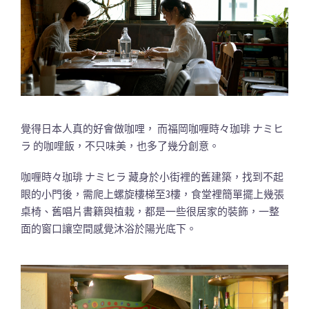
覺得日本人真的好會做咖哩， 而福岡咖喱時々珈琲 ナミヒ
ラ 的咖哩飯，不只味美，也多了幾分創意。
咖喱時々珈琲 ナミヒラ 藏身於小街裡的舊建築，找到不起
眼的小門後，需爬上螺旋樓梯至3樓，食堂裡簡單擺上幾張
桌椅、舊唱片書籍與植栽，都是一些很居家的裝飾，一整
面的窗口讓空間感覺沐浴於陽光底下。