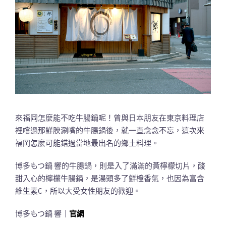
來福岡怎麼能不吃牛腸鍋呢！曾與日本朋友在東京料理店
裡嚐過那鮮腴涮嘴的牛腸鍋後，就一直念念不忘，這次來
福岡怎麼可能錯過當地最出名的鄉土料理。
博多もつ鍋 響的牛腸鍋，則是入了滿滿的黃檸檬切片，酸
甜入心的檸檬牛腸鍋，是湯頭多了鮮橙香氣，也因為富含
維生素C，所以大受女性朋友的歡迎。
博多もつ鍋 響｜
官網