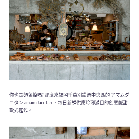
你也是麵包控嗎? 那麼來福岡千萬別錯過中央區的 アマムダ
コタン amam dacotan ，每日新鮮供應玲瑯滿目的創意鹹甜
歐式麵包。