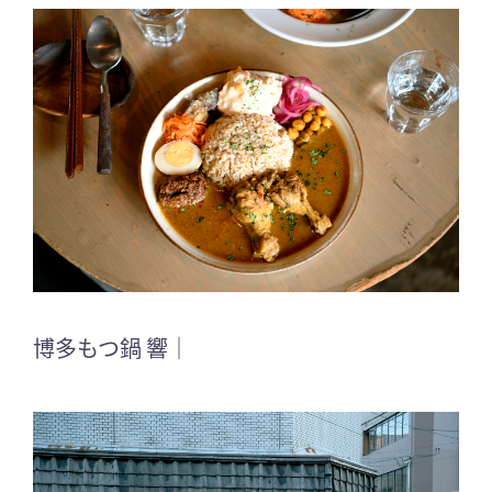
博多もつ鍋 響｜