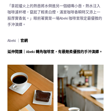
「拿起爐火上的熱壺將水倒進另一個細嘴小壺，熱水注入
咖啡濾杯裡，竄起了輕柔白煙，滿室咖啡香瞬時又添上一
股厚實香氣。」眼前著實是一場Abeki 咖啡室限定最優雅的
手沖演繹。
Abeki ｜
官網
延伸閱讀｜Abeki 轉角咖啡室，有最剛柔優雅的手沖演繹。