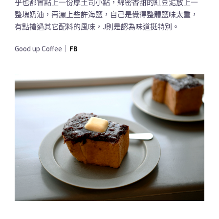
乎也都會點上一份厚土司小點，綿密香甜的紅豆泥放上一
整塊奶油，再灑上些許海鹽，自己是覺得整體鹽味太重，
有點搶過其它配料的風味，J則是認為味道挺特別。
Good up Coffee｜
FB