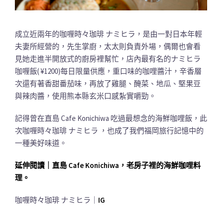
成立近兩年的咖喱時々珈琲 ナミヒラ，是由一對日本年輕
夫妻所經營的，先生掌廚，太太則負責外場，偶爾也會看
見她走進半開放式的廚房裡幫忙，店內最有名的ナミヒラ
咖喱飯( ¥1200)每日限量供應，重口味的咖哩醬汁，辛香層
次還有著香甜番茄味，再放了雞腿、醃菜、地瓜、堅果豆
與辣肉醬，使用熊本縣玄米口感紮實嚼勁。
記得曾在直島 Cafe Konichiwa 吃過最想念的海鮮咖哩飯，此
次咖喱時々珈琲 ナミヒラ ，也成了我們福岡旅行記憶中的
一種美好味道。
延伸閱讀｜直島 Cafe Konichiwa，老房子裡的海鮮咖哩料
理。
咖喱時々珈琲 ナミヒラ｜
IG