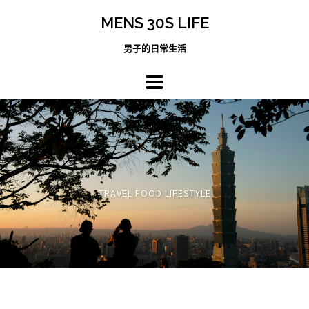
跳
MENS 30S LIFE
至
主
男子的日常生活
內
容
區
TRAVEL FOOD LIFESTYLE