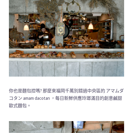
你也是麵包控嗎? 那麼來福岡千萬別錯過中央區的 アマムダ
コタン amam dacotan ，每日新鮮供應玲瑯滿目的創意鹹甜
歐式麵包。