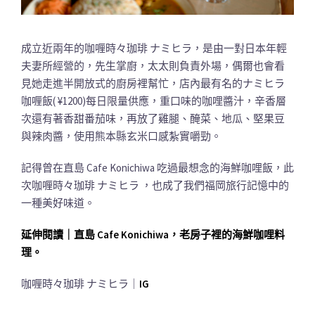
成立近兩年的咖喱時々珈琲 ナミヒラ，是由一對日本年輕
夫妻所經營的，先生掌廚，太太則負責外場，偶爾也會看
見她走進半開放式的廚房裡幫忙，店內最有名的ナミヒラ
咖喱飯( ¥1200)每日限量供應，重口味的咖哩醬汁，辛香層
次還有著香甜番茄味，再放了雞腿、醃菜、地瓜、堅果豆
與辣肉醬，使用熊本縣玄米口感紮實嚼勁。
記得曾在直島 Cafe Konichiwa 吃過最想念的海鮮咖哩飯，此
次咖喱時々珈琲 ナミヒラ ，也成了我們福岡旅行記憶中的
一種美好味道。
延伸閱讀｜直島 Cafe Konichiwa，老房子裡的海鮮咖哩料
理。
咖喱時々珈琲 ナミヒラ｜
IG