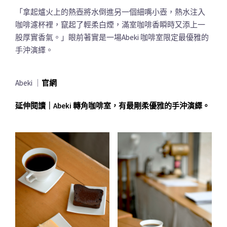
「拿起爐火上的熱壺將水倒進另一個細嘴小壺，熱水注入
咖啡濾杯裡，竄起了輕柔白煙，滿室咖啡香瞬時又添上一
股厚實香氣。」眼前著實是一場Abeki 咖啡室限定最優雅的
手沖演繹。
Abeki ｜
官網
延伸閱讀｜Abeki 轉角咖啡室，有最剛柔優雅的手沖演繹。