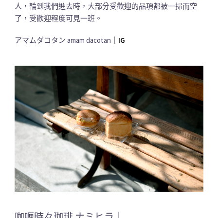
人，輪到我們進去時，大部分受歡迎的品項都被一掃而空
了，受歡迎程度可見一班。
アマムダコタン amam dacotan｜
IG
咖喱時々珈琲 ナミヒラ｜