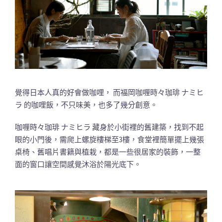
覺得日本人真的好會做咖哩， 而福岡咖喱時々珈琲 ナミヒ
ラ 的咖哩飯，不只味美，也多了幾分創意。
咖喱時々珈琲 ナミヒラ 藏身於小街裡的舊建築，找到不起
眼的小門後，需爬上螺旋樓梯至3樓，食堂裡簡單擺上幾張
桌椅、舊唱片書籍與植栽，都是一些很居家的裝飾，一整
面的窗口讓空間感覺沐浴於陽光底下。