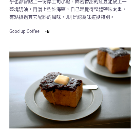
乎也都會點上一份厚土司小點，綿密香甜的紅豆泥放上一
整塊奶油，再灑上些許海鹽，自己是覺得整體鹽味太重，
有點搶過其它配料的風味，J則是認為味道挺特別。
Good up Coffee｜
FB