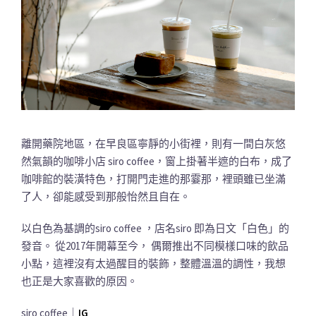
離開藥院地區，在早良區寧靜的小街裡，則有一間白灰悠
然氣韻的咖啡小店 siro coffee，窗上掛著半遮的白布，成了
咖啡館的裝潢特色，打開門走進的那霎那，裡頭雖已坐滿
了人，卻能感受到那般怡然且自在。
以白色為基調的siro coffee ，店名siro 即為日文「白色」的
發音。 從2017年開幕至今， 偶爾推出不同模樣口味的飲品
小點，這裡沒有太過醒目的裝飾，整體溫溫的調性，我想
也正是大家喜歡的原因。
siro coffee｜
IG