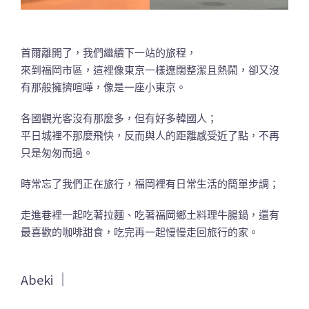
首爾離開了，我們繼續下一站的旅程，
來到福岡市區，這裡像東京一樣遼闊整潔且熱鬧，卻又沒
有那般擁擠喧嘩，像是一座小東京。
各國觀光客沒有那麼多，但有好多韓國人；
平日城裡不那麼飛快，反而與人的距離感受近了點，不再
只是匆匆而過。
時常忘了我們正在旅行，福岡裡有日常生活的簡單步調；
走進巷裡一起吃著拉麵、吃著福岡鄉土料理牛腸鍋，還有
最喜歡的咖啡甜食，吃完再一起慢慢走回旅行的家。
Abeki ｜