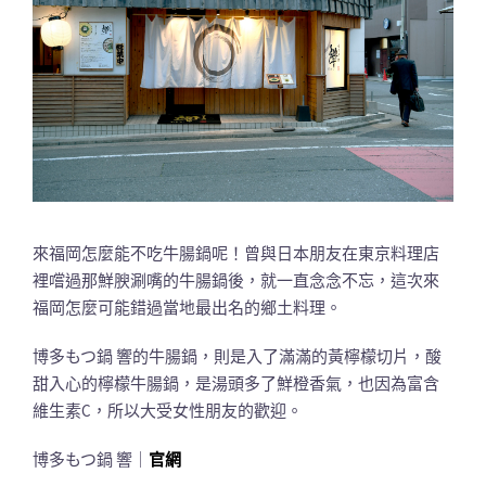
來福岡怎麼能不吃牛腸鍋呢！曾與日本朋友在東京料理店
裡嚐過那鮮腴涮嘴的牛腸鍋後，就一直念念不忘，這次來
福岡怎麼可能錯過當地最出名的鄉土料理。
博多もつ鍋 響的牛腸鍋，則是入了滿滿的黃檸檬切片，酸
甜入心的檸檬牛腸鍋，是湯頭多了鮮橙香氣，也因為富含
維生素C，所以大受女性朋友的歡迎。
博多もつ鍋 響｜
官網