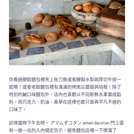
你看過硬歐麵包裡夾上秋刀魚或者醃製水梨與厚切牛排一
起嗎！或者老歐麵包裡有滿滿的烤南瓜蘑菇與培根！除了
特別的鹹口味麵包外，店內也喜歡以不同新鮮水果當成餡
料，而巧克力、奶油、香草在這裡也都只是再平凡不過的
口味了。
記得當時下午去時， アマムダコタン amam dacotan 門上還
有一進一出的入內規定告示，避免麵包店裡一下擠滿了