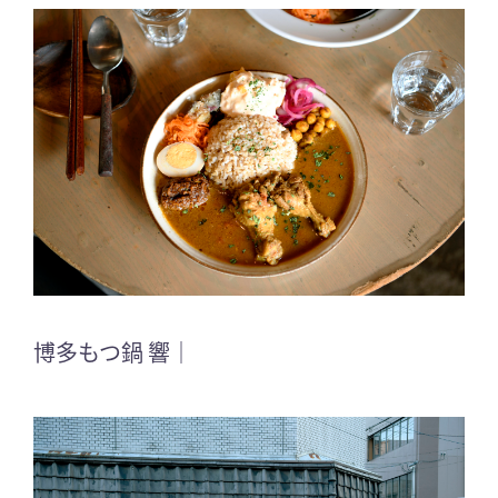
博多もつ鍋 響｜