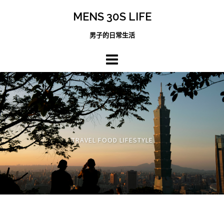
跳
MENS 30S LIFE
至
主
男子的日常生活
內
容
區
TRAVEL FOOD LIFESTYLE