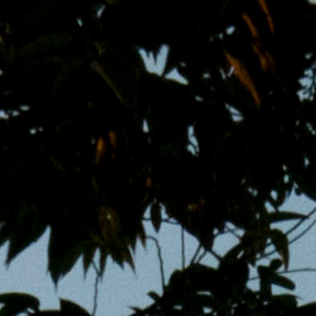
跳
MENS 30S LIFE
至
主
男子的日常生活
內
容
區