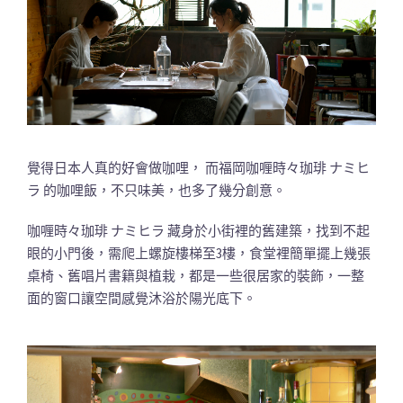
覺得日本人真的好會做咖哩， 而福岡咖喱時々珈琲 ナミヒ
ラ 的咖哩飯，不只味美，也多了幾分創意。
咖喱時々珈琲 ナミヒラ 藏身於小街裡的舊建築，找到不起
眼的小門後，需爬上螺旋樓梯至3樓，食堂裡簡單擺上幾張
桌椅、舊唱片書籍與植栽，都是一些很居家的裝飾，一整
面的窗口讓空間感覺沐浴於陽光底下。