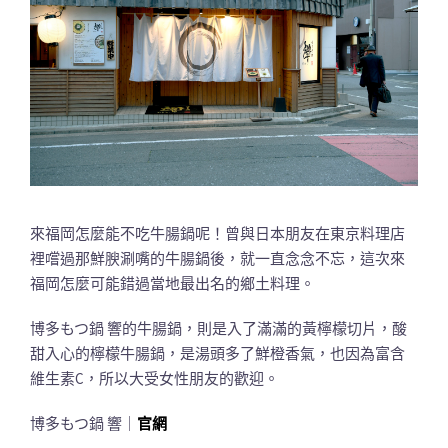
來福岡怎麼能不吃牛腸鍋呢！曾與日本朋友在東京料理店
裡嚐過那鮮腴涮嘴的牛腸鍋後，就一直念念不忘，這次來
福岡怎麼可能錯過當地最出名的鄉土料理。
博多もつ鍋 響的牛腸鍋，則是入了滿滿的黃檸檬切片，酸
甜入心的檸檬牛腸鍋，是湯頭多了鮮橙香氣，也因為富含
維生素C，所以大受女性朋友的歡迎。
博多もつ鍋 響｜
官網