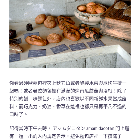
你看過硬歐麵包裡夾上秋刀魚或者醃製水梨與厚切牛排一
起嗎！或者老歐麵包裡有滿滿的烤南瓜蘑菇與培根！除了
特別的鹹口味麵包外，店內也喜歡以不同新鮮水果當成餡
料，而巧克力、奶油、香草在這裡也都只是再平凡不過的
口味了。
記得當時下午去時， アマムダコタン amam dacotan 門上還
有一進一出的入內規定告示，避免麵包店裡一下擠滿了