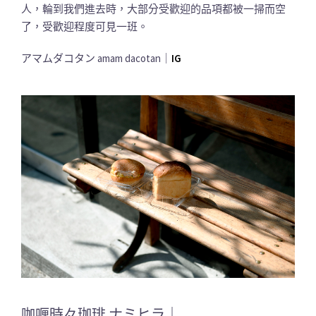
人，輪到我們進去時，大部分受歡迎的品項都被一掃而空
了，受歡迎程度可見一班。
アマムダコタン amam dacotan｜
IG
咖喱時々珈琲 ナミヒラ｜