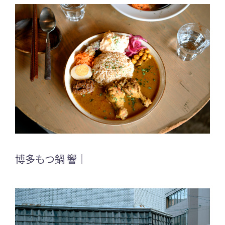
博多もつ鍋 響｜