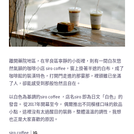
離開藥院地區，在早良區寧靜的小街裡，則有一間白灰悠
然氣韻的咖啡小店 siro coffee，窗上掛著半遮的白布，成了
咖啡館的裝潢特色，打開門走進的那霎那，裡頭雖已坐滿
了人，卻能感受到那般怡然且自在。
以白色為基調的siro coffee ，店名siro 即為日文「白色」的
發音。 從2017年開幕至今， 偶爾推出不同模樣口味的飲品
小點，這裡沒有太過醒目的裝飾，整體溫溫的調性，我想
也正是大家喜歡的原因。
siro coffee｜
IG