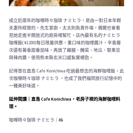
成立近兩年的咖喱時々珈琲 ナミヒラ，是由一對日本年輕
夫妻所經營的，先生掌廚，太太則負責外場，偶爾也會看
見她走進半開放式的廚房裡幫忙，店內最有名的ナミヒラ
咖喱飯( ¥1200)每日限量供應，重口味的咖哩醬汁，辛香層
次還有著香甜番茄味，再放了雞腿、醃菜、地瓜、堅果豆
與辣肉醬，使用熊本縣玄米口感紮實嚼勁。
記得曾在直島 Cafe Konichiwa 吃過最想念的海鮮咖哩飯，此
次咖喱時々珈琲 ナミヒラ ，也成了我們福岡旅行記憶中的
一種美好味道。
延伸閱讀｜直島 Cafe Konichiwa，老房子裡的海鮮咖哩料
理。
咖喱時々珈琲 ナミヒラ｜
IG