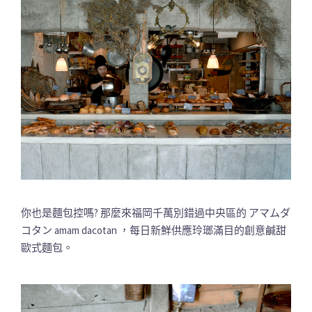
你也是麵包控嗎? 那麼來福岡千萬別錯過中央區的 アマムダ
コタン amam dacotan ，每日新鮮供應玲瑯滿目的創意鹹甜
歐式麵包。