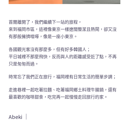
首爾離開了，我們繼續下一站的旅程，
來到福岡市區，這裡像東京一樣遼闊整潔且熱鬧，卻又沒
有那般擁擠喧嘩，像是一座小東京。
各國觀光客沒有那麼多，但有好多韓國人；
平日城裡不那麼飛快，反而與人的距離感受近了點，不再
只是匆匆而過。
時常忘了我們正在旅行，福岡裡有日常生活的簡單步調；
走進巷裡一起吃著拉麵、吃著福岡鄉土料理牛腸鍋，還有
最喜歡的咖啡甜食，吃完再一起慢慢走回旅行的家。
Abeki ｜