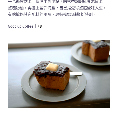
乎也都會點上一份厚土司小點，綿密香甜的紅豆泥放上一
整塊奶油，再灑上些許海鹽，自己是覺得整體鹽味太重，
有點搶過其它配料的風味，J則是認為味道挺特別。
Good up Coffee｜
FB