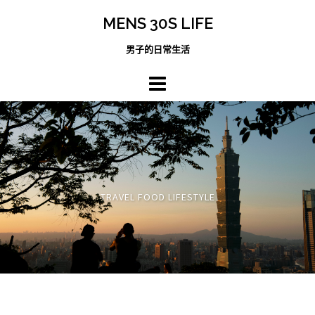
跳
MENS 30S LIFE
至
主
男子的日常生活
內
容
區
TRAVEL FOOD LIFESTYLE