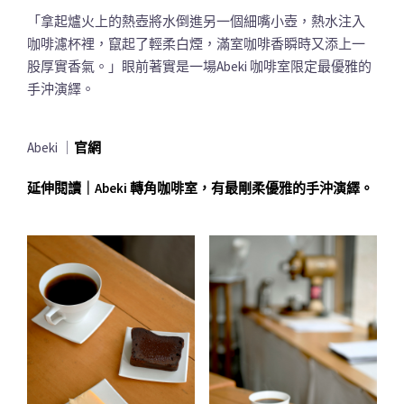
「拿起爐火上的熱壺將水倒進另一個細嘴小壺，熱水注入
咖啡濾杯裡，竄起了輕柔白煙，滿室咖啡香瞬時又添上一
股厚實香氣。」眼前著實是一場Abeki 咖啡室限定最優雅的
手沖演繹。
Abeki ｜
官網
延伸閱讀｜Abeki 轉角咖啡室，有最剛柔優雅的手沖演繹。