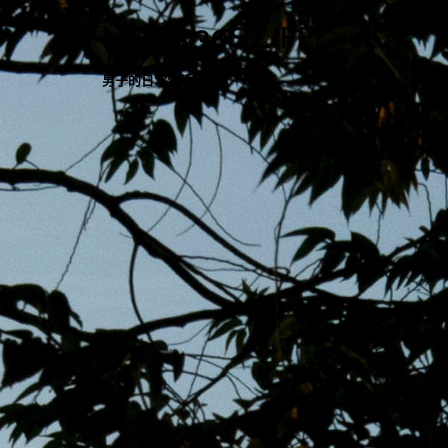
跳
MENS 30S LIFE
至
主
男子的日常生活
內
容
區