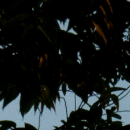
跳
MENS 30S LIFE
至
主
男子的日常生活
內
容
區