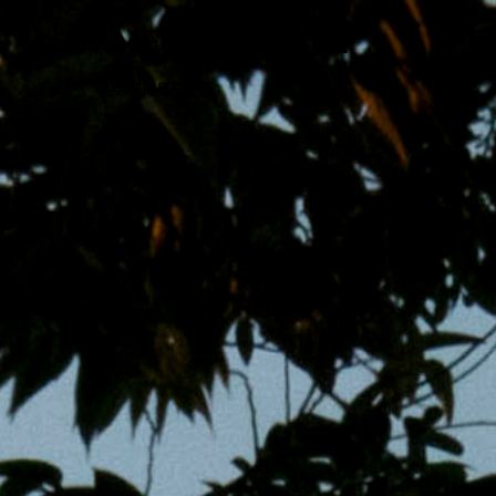
跳
MENS 30S LIFE
至
主
男子的日常生活
內
容
區