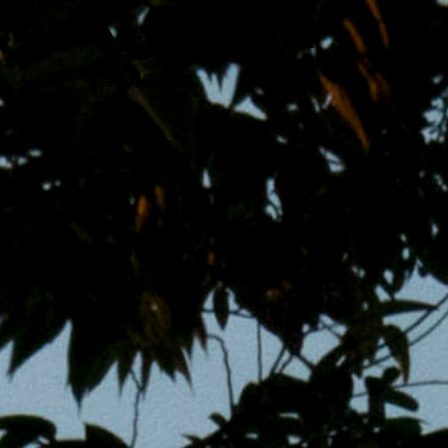
跳
MENS 30S LIFE
至
主
男子的日常生活
內
容
區