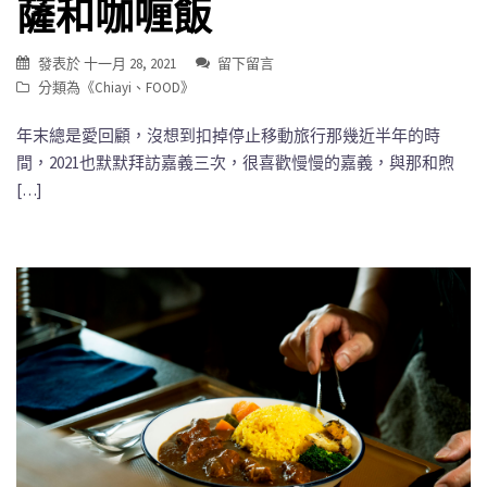
薩和咖喱飯
發表於
十一月 28, 2021
留下留言
分類為《
Chiayi
、
FOOD
》
年末總是愛回顧，沒想到扣掉停止移動旅行那幾近半年的時
間，2021也默默拜訪嘉義三次，很喜歡慢慢的嘉義，與那和煦
[…]