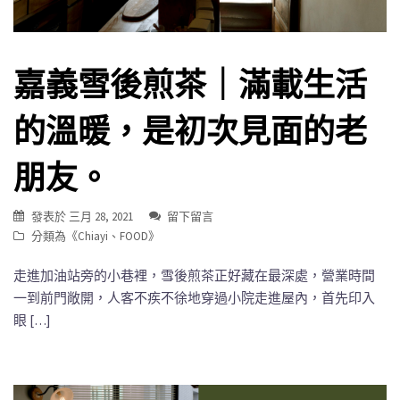
嘉義雪後煎茶｜滿載生活
的溫暖，是初次見面的老
朋友。
發表於
三月 28, 2021
留下留言
分類為《
Chiayi
、
FOOD
》
走進加油站旁的小巷裡，雪後煎茶正好藏在最深處，營業時間
一到前門敞開，人客不疾不徐地穿過小院走進屋內，首先印入
眼 […]