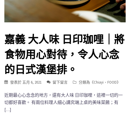
嘉義 大人味 日印珈哩｜將
食物用心對待，令人心念
的日式漢堡排。
發表於
五月 6, 2021
留下留言
分類為《
Chiayi
、
FOOD
》
近期最心心念念的地方，還有大人味 日印珈哩，這裡一切的一
切都好喜歡。 有兩位料理人細心講究端上桌的美味菜餚；有
[…]