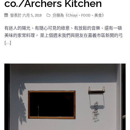
co./Archers Kitchen
發表於
六月 5, 2018
分類為《
Chiayi
、
FOOD
、
美食
》
有迷人的陽光、有隨心可見的綠意、有放鬆的音樂、還有一頓
美味的家常料理， 是上個週末我們與朋友在嘉義市區新開的弓
[…]