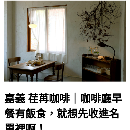
嘉義 荏苒咖啡｜咖啡廳早
餐有飯食，就想先收進名
單裡啊！