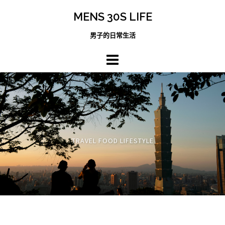
跳
MENS 30S LIFE
至
主
男子的日常生活
內
容
區
TRAVEL FOOD LIFESTYLE