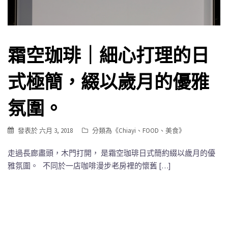
霜空珈琲｜細心打理的日
式極簡，綴以歲月的優雅
氛圍。
發表於
六月 3, 2018
分類為《
Chiayi
、
FOOD
、
美食
》
走過長廊盡頭，木門打開， 是霜空珈琲日式簡約綴以歲月的優
雅氛圍。 不同於一店咖啡漫步老房裡的懷舊 […]