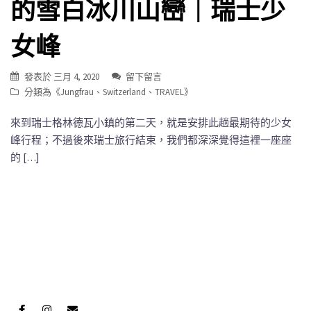
的雪白冰川山巒｜瑞士少
女峰
發表於
三月 4, 2020
留下留言
分類為《
Jungfrau
、
Switzerland
、
TRAVEL
》
來到瑞士格林德瓦小鎮的第二天，就是安排此趟最期待的少女
峰行程；不過後來瑞士旅行結束，我們都深深覺得這裡一座座
的 […]