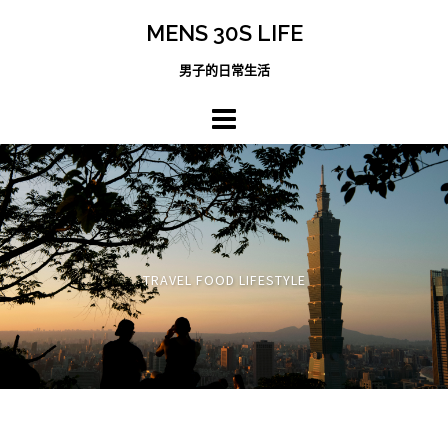
跳
MENS 30S LIFE
至
主
男子的日常生活
內
容
區
TRAVEL FOOD LIFESTYLE