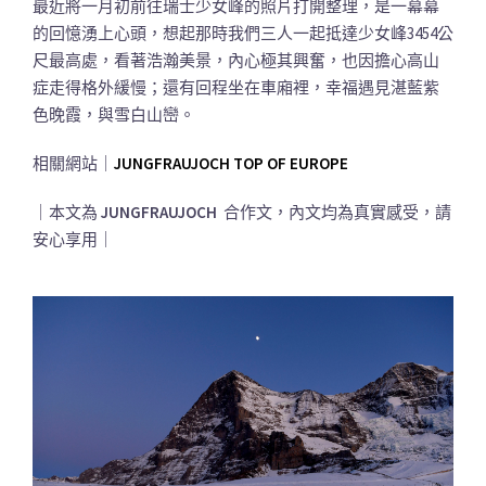
最近將一月初前往瑞士少女峰的照片打開整理，是一幕幕
的回憶湧上心頭，想起那時我們三人一起抵達少女峰3454公
尺最高處，看著浩瀚美景，內心極其興奮，也因擔心高山
症走得格外緩慢；還有回程坐在車廂裡，幸福遇見湛藍紫
色晚霞，與雪白山巒。
相關網站｜
JUNGFRAUJOCH TOP OF EUROPE
｜本文為
JUNGFRAUJOCH
合作文，內文均為真實感受，請
安心享用｜