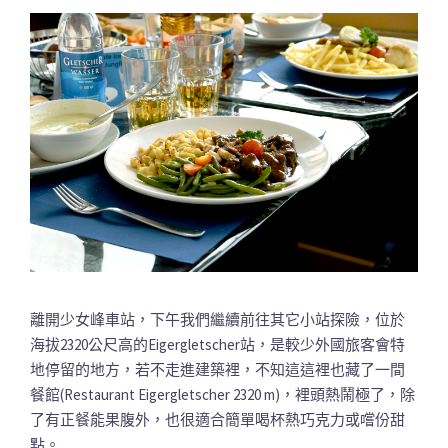
離開少女峰車站，下午我們繼續前往其它小站探險，位於
海拔2320公尺高的Eigergletscher站，是較少外國旅客會特
地停留的地方，若不走進建築裡，不知這這裡也藏了一間
餐館(Restaurant Eigergletscher 2320 m)，裡頭熱鬧極了，除
了有正餐能果腹外，也很適合簡單喝杯熱巧克力或嚐份甜
點。