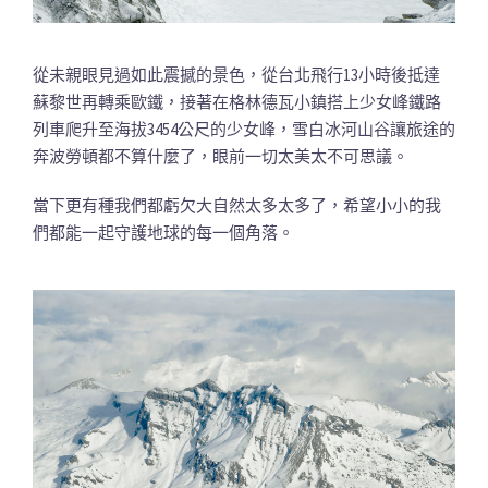
從未親眼見過如此震撼的景色，從台北飛行13小時後抵達
蘇黎世再轉乘歐鐵，接著在格林德瓦小鎮搭上少女峰鐵路
列車爬升至海拔3454公尺的少女峰，雪白冰河山谷讓旅途的
奔波勞頓都不算什麼了，眼前一切太美太不可思議。
當下更有種我們都虧欠大自然太多太多了，希望小小的我
們都能一起守護地球的每一個角落。