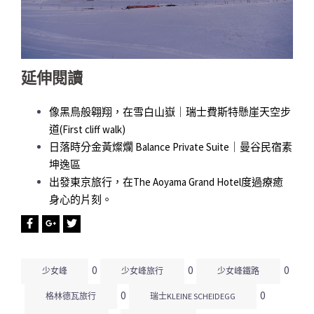
延伸閱讀
像黑鳥般翱翔，在雪白山嶽｜瑞士費斯特懸崖天空步
道(First cliff walk)
日落時分金黃燦爛 Balance Private Suite｜曼谷民宿素
坤逸區
出發東京旅行，在The Aoyama Grand Hotel度過療癒
身心的片刻。
0
0
0
少女峰
少女峰旅行
少女峰鐵路
0
0
格林德瓦旅行
瑞士KLEINE SCHEIDEGG