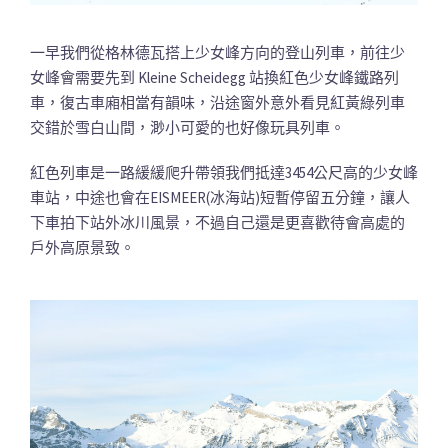
一早我們從格林德瓦搭上少女峰方向的登山列車，前往少
女峰會需要先到 Kleine Scheidegg 站換紅色少女峰鐵路列
車，復古車廂相當有韻味，沿途窗外意外看見紅黃綠列車
交錯於雪白山間，渺小可愛的也好像玩具列車。
紅色列車是一路緩緩爬升帶領我們抵達3454公尺高的少女峰
車站，中途也會在EISMEER(冰海站)短暫停留五分鐘，讓人
下車拍下站外冰川風景，不過自己還是更喜歡待會高處的
戶外高原景致。