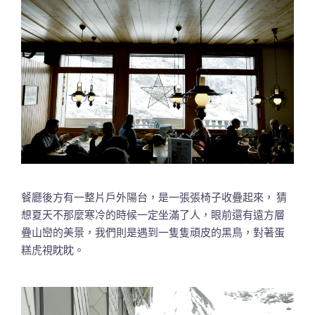
餐廳後方有一整片戶外陽台，是一張張椅子收疊起來， 猜
想夏天不那麼寒冷的時候一定坐滿了人，眼前還有遠方層
疊山巒的美景，我們則是遇到一隻隻頑皮的黑鳥，對著蛋
糕虎視眈眈。