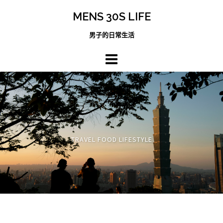
跳
MENS 30S LIFE
至
主
男子的日常生活
內
容
區
TRAVEL FOOD LIFESTYLE