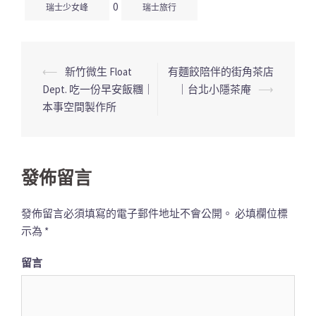
0
瑞士少女峰
瑞士旅行
⟵
新竹微生 Float
有麵餃陪伴的街角茶店
文
Dept. 吃一份早安飯糰｜
｜台北小隱茶庵
⟶
章
本事空間製作所
導
覽
列
發佈留言
發佈留言必須填寫的電子郵件地址不會公開。
必填欄位標
示為
*
留言