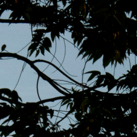
跳
MENS 30S LIFE
至
主
男子的日常生活
內
容
區