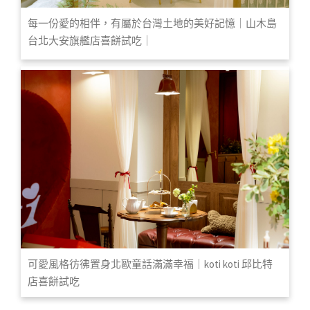
每一份愛的相伴，有屬於台灣土地的美好記憶｜山木島
台北大安旗艦店喜餅試吃｜
可愛風格彷彿置身北歐童話滿滿幸福｜koti koti 邱比特
店喜餅試吃