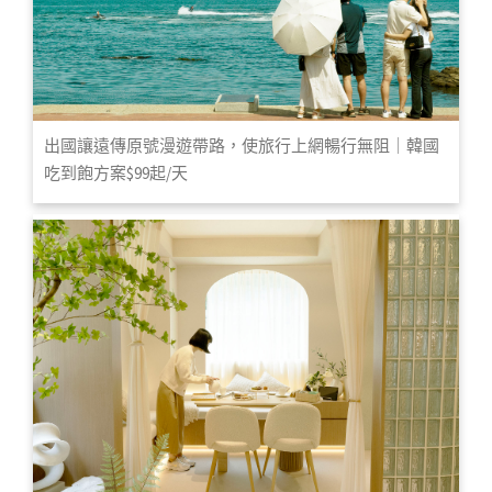
出國讓遠傳原號漫遊帶路，使旅行上網暢行無阻｜韓國
吃到飽方案$99起/天