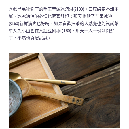
喜歡島民冰狗店的手工芋頭冰淇淋($100)，口感綿密香甜不
膩，冰冰涼涼的心情也跟著舒坦；那天也點了芒果冰沙
($160)新鮮清爽也好喝。如果喜歡抹茶的人感覺也能試試菜
單丸久小山園抹茶紅豆刨冰($180)，那天一人一份剛剛好
了，不然也真想試試。