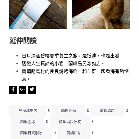
延伸閱讀
日月潭涵碧樓夏季養生之旅，是抵達，也是出發
透徹人生真諦的小貓｜蘭嶼島民冰狗店。
蘭嶼朗島村的良良燒烤海鮮，和羊群一起看海有夠愜
意。
0
0
0
島民冰狗店
蘭嶼冰品
蘭嶼冰店
0
0
蘭嶼刨冰
蘭嶼島民冰狗
0
0
蘭嶼日式刨冰
蘭嶼甜點