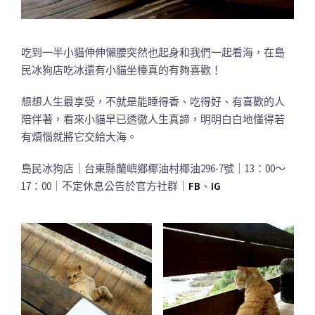
吃到一半小貓伸伸懶腰突然也起身和我們一起看海，在島
民冰狗店吃冰還有小貓坐檯真的有夠喜歡！
想想人生最享受，不就是能睡得香、吃得好、有喜歡的人
陪伴著，看來小貓早已透徹人生真諦，明明白白地懂得若
有煩惱就將它交給大海。
島民冰狗店｜台東縣蘭嶼鄉椰油村椰油296-7號｜13：00～
17：00｜不定休息公告於官方社群｜
FB
、
IG