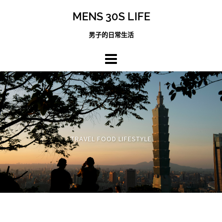
跳
MENS 30S LIFE
至
主
男子的日常生活
內
容
區
TRAVEL FOOD LIFESTYLE