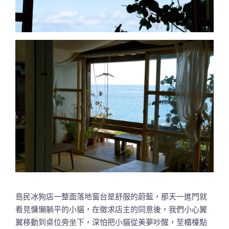
島民冰狗店一整面落地窗台是舒服的蔚藍，那天一進門就
看見慵懶躺平的小貓，在徵求店主的同意後，我們小心翼
翼移動到桌位旁坐下，深怕把小貓從美夢吵醒，至櫃檯點