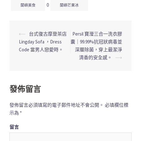
0
蘭嶼美食
蘭嶼芒果冰
⟵
台式復古摩登茶店
Persil 寶瀅三合一洗衣膠
文
Lingday Sofa ，Dress
囊｜99.99%抗冠狀病毒並
章
Code 當男人戀愛時。
深層除菌，穿上最潔淨
導
清香的安全感。
⟶
覽
列
發佈留言
發佈留言必須填寫的電子郵件地址不會公開。
必填欄位標
示為
*
留言