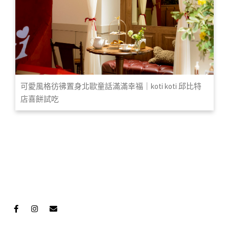
可愛風格彷彿置身北歐童話滿滿幸福｜koti koti 邱比特
店喜餅試吃