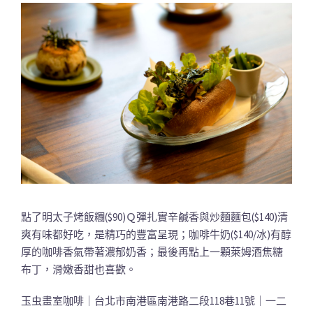
點了明太子烤飯糰($90)Ｑ彈扎實辛鹹香與炒麵麵包($140)清
爽有味都好吃，是精巧的豐富呈現；咖啡牛奶($140/冰)有醇
厚的咖啡香氣帶著濃郁奶香；最後再點上一顆萊姆酒焦糖
布丁，滑嫩香甜也喜歡。
玉虫畫室咖啡｜台北市南港區南港路二段118巷11號｜一二