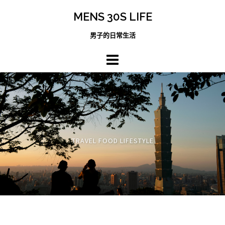
跳
MENS 30S LIFE
至
主
男子的日常生活
內
容
區
TRAVEL FOOD LIFESTYLE