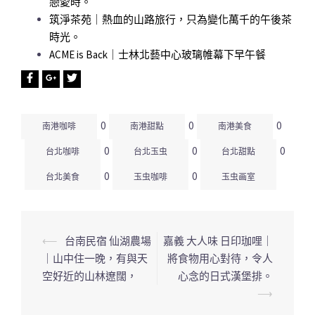
戀愛時。
筑淨茶苑｜熱血的山路旅行，只為變化萬千的午後茶
時光。
ACME is Back｜士林北藝中心玻璃帷幕下早午餐
0
0
0
南港咖啡
南港甜點
南港美食
0
0
0
台北咖啡
台北玉虫
台北甜點
0
0
台北美食
玉虫咖啡
玉虫画室
⟵
台南民宿 仙湖農場
嘉義 大人味 日印珈哩｜
文
｜山中住一晚，有與天
將食物用心對待，令人
章
空好近的山林遼闊，
心念的日式漢堡排。
導
⟶
覽