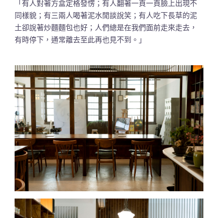
「有人對著方盒定格發愣；有人翻著一頁一頁臉上出現不
同樣貌；有三兩人喝著泥水閒談說笑；有人吃下長草的泥
土卻說著炒麵麵包也好；人們總是在我們面前走來走去，
有時停下，通常離去至此再也見不到。」