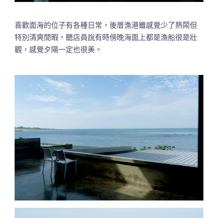
喜歡面海的位子有各種日常，後厝漁港雖感覺少了熱鬧但
特別清爽閒暇，聽店員說有時傍晚海面上都是漁船很是壯
觀，感覺夕陽一定也很美。