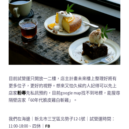
目前試營運只開放一二樓，店主計畫未來樓上整理好將有
更多位子，更好的視野。想來又怕久候的人記得可以先上
店家
粉專
先私訊預約，目前google map找不到地標，能搜尋
隔壁店家「60年代脆皮雞白斬雞」。
我們在海邊｜新北市三芝區北勢子12-1號｜試營運時間：
11:00-18:00、四休｜
FB