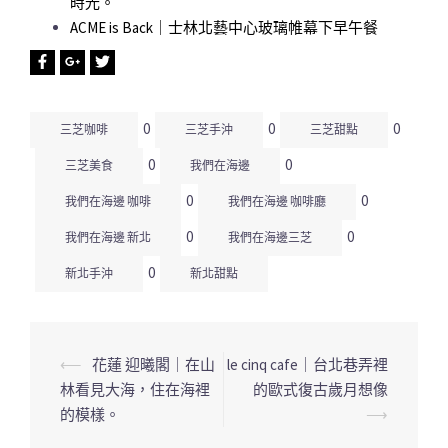
時光。
ACME is Back｜士林北藝中心玻璃帷幕下早午餐
0
0
0
三芝咖啡
三芝手沖
三芝甜點
0
0
三芝美食
我們在海邊
0
0
我們在海邊 咖啡
我們在海邊 咖啡廳
0
0
我們在海邊 新北
我們在海邊三芝
0
新北手沖
新北甜點
⟵
花蓮 迎曦閣｜在山
le cinq cafe｜台北巷弄裡
文
林看見大海，住在海裡
的歐式復古歲月想像
章
的模樣。
⟶
導