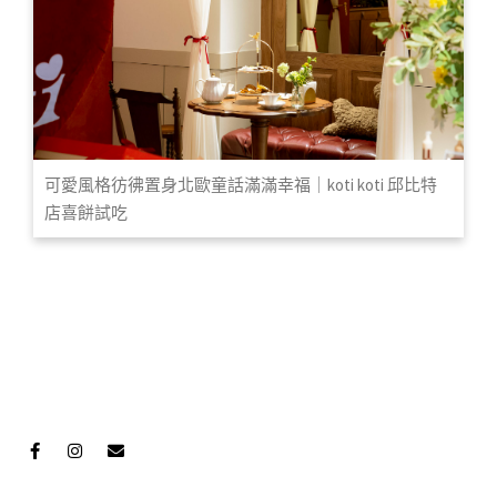
可愛風格彷彿置身北歐童話滿滿幸福｜koti koti 邱比特
店喜餅試吃