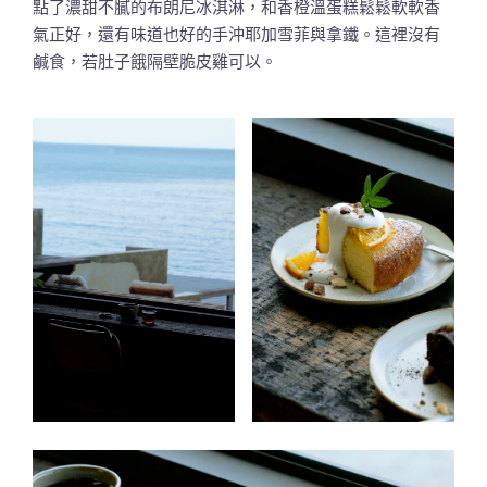
點了濃甜不膩的布朗尼冰淇淋，和香橙溫蛋糕鬆鬆軟軟香
氣正好，還有味道也好的手沖耶加雪菲與拿鐵。這裡沒有
鹹食，若肚子餓隔壁脆皮雞可以。