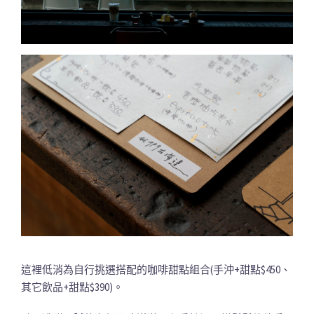
這裡低消為自行挑選搭配的咖啡甜點組合(手沖+甜點$450、
其它飲品+甜點$390)。