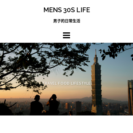
跳
MENS 30S LIFE
至
主
男子的日常生活
內
容
區
TRAVEL FOOD LIFESTYLE