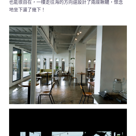
也能很自在，一樓走往海的方向還設計了兩座鞦韆，懷念
地坐下盪了幾下！