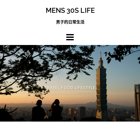
跳
MENS 30S LIFE
至
主
男子的日常生活
內
容
區
TRAVEL FOOD LIFESTYLE