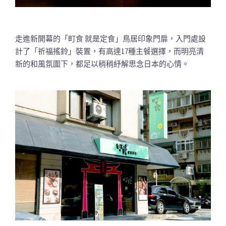
走進新開幕的「町食 就是定食」鳥居印象門扉，入門處設
計了「祈福搖鈴」裝置，有高達17種主餐選擇，而明亮清
新的和風氛圍下，都足以稍稍紓解思念日本的心情。