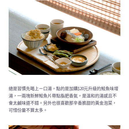
總是習慣先喝上ㄧ口湯，點的是加購$20元升級的鮭魚味增
湯，一兩塊新鮮鮭魚片帶點脂肥香氣，是溫和的湯感且不
會太鹹味道不錯。另外也很喜歡那辛香脆甜的黃金泡菜，
可惜份量不算太多。