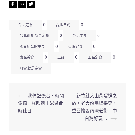
0
0
台北定食
台北日式
0
0
台北町食 就是定食
台北美食
0
0
國父紀念館美食
東區定食
0
0
0
東區美食
王品
王品定食
町食 就是定食
⟵
我們記憶著，時間
新竹縣大山背嚐鮮之
文
像風一樣吹過｜澎湖此
旅，老大份農場採果，
章
時此日
重回懷舊內灣老街｜中
導
台灣好玩卡
⟶
覽