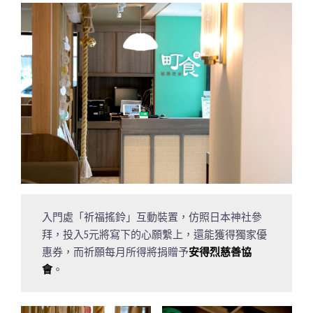
入門處「祈福搖鈴」互動裝置，仿照日本神社參
拜，投入5元將寫下的心願繫上，還能獲得獨家優
惠券，而祈願每月所得將捐贈予
安得烈慈善協
會
。