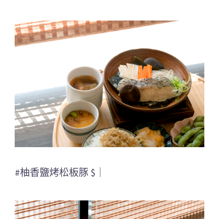
#柚香鹽烤松板豚 $｜