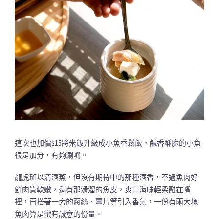
這次也加價$15將米飯升級成小魚香鬆飯，鹹香酥脆的小魚
很是加分，有夠涮嘴。
龍虎斑以清酒蒸，但沒有期待中的那種酒香，不過魚肉好
鮮肉質軟嫩，還有那滑溜的魚皮，爽口海味輕柔融在嘴
裡，再搭著一旁的蔥絲、薑片等引入香氣，一份有兩大塊
魚肉算是蠻有誠意的份量。