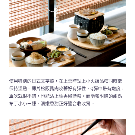
使用特別的日式文字爐，在上桌時點上小火讓品嚐同時能
保持溫熱。薄片松阪豬肉咬著好有彈性，Q彈中帶有嫩度，
單吃就很不錯，也能沾上柚香椒鹽粉。而隨餐附贈的甜點
布丁小小ㄧ碟，滑嫩香甜正好適合收收胃。