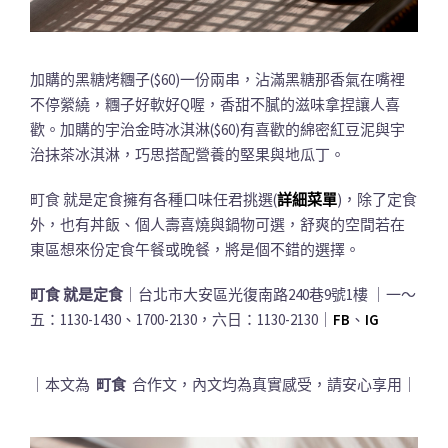
加購的黑糖烤糰子($60)一份兩串，沾滿黑糖那香氣在嘴裡
不停縈繞，糰子好軟好Q喔，香甜不膩的滋味拿捏讓人喜
歡。加購的宇治金時冰淇淋($60)有喜歡的綿密紅豆泥與宇
治抹茶冰淇淋，巧思搭配營養的堅果與地瓜丁。
町食 就是定食擁有各種口味任君挑選(
詳細菜單
)，除了定食
外，也有丼飯、個人壽喜燒與鍋物可選，舒爽的空間若在
東區想來份定食午餐或晚餐，將是個不錯的選擇。
町食 就是定食
｜台北市大安區光復南路240巷9號1樓 ｜一～
五：1130-1430、1700-2130，六日：1130-2130｜
FB
、
IG
｜本文為
町食
合作文，內文均為真實感受，請安心享用｜