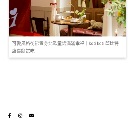
可愛風格彷彿置身北歐童話滿滿幸福｜koti koti 邱比特
店喜餅試吃