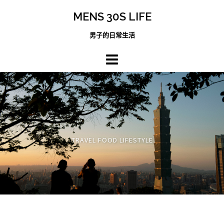
跳
MENS 30S LIFE
至
主
男子的日常生活
內
容
區
TRAVEL FOOD LIFESTYLE