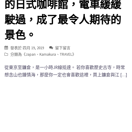
的日式咖啡館，電車緩緩
駛過，成了最令人期待的
景色。
發表於
四月 19, 2019
留下留言
分類為《
Japan
、
Kamakura
、
TRAVEL
》
從東京至鐮倉，是一小時JR線抵達。 若你喜歡歷史古寺，時常
想念山也鍾情海，那麼你一定也會喜歡這裡，買上鐮倉與江 […]