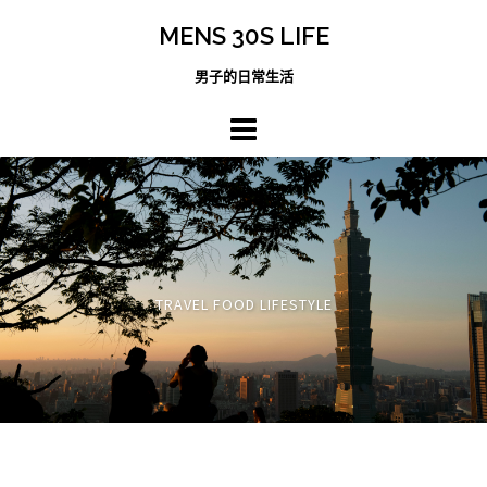
跳
MENS 30S LIFE
至
主
男子的日常生活
內
容
區
TRAVEL FOOD LIFESTYLE