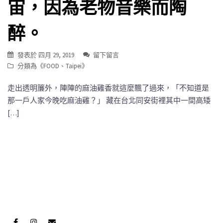
宙，因為老物音樂而陶
醉。
發表於
四月 29, 2019
留下留言
分類為《
FOOD
、
Taipei
》
走出透明簾外，陣陣的麻油雞香就這麼飄了過來，「不知道是
那一戶人家今晚吃麻油雞？」 藏在台北同安街裡其中一間高矮
[…]