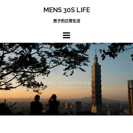
跳
MENS 30S LIFE
至
主
男子的日常生活
內
容
區
TRAVEL FOOD LIFESTYLE