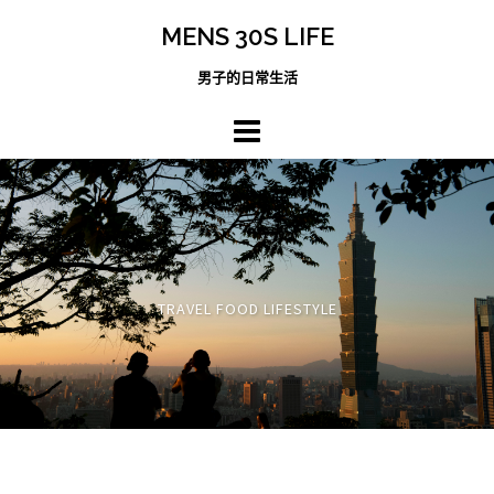
跳
MENS 30S LIFE
至
主
男子的日常生活
內
容
區
TRAVEL FOOD LIFESTYLE