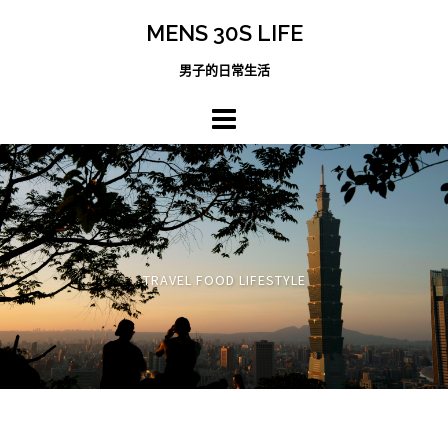
跳
MENS 30S LIFE
至
主
男子的日常生活
內
容
區
TRAVEL FOOD LIFESTYLE