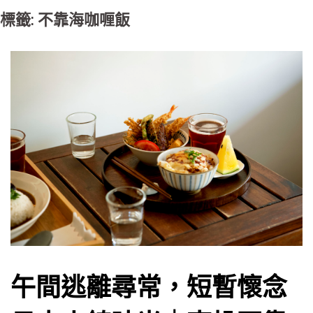
標籤: 不靠海咖喱飯
午間逃離尋常，短暫懷念