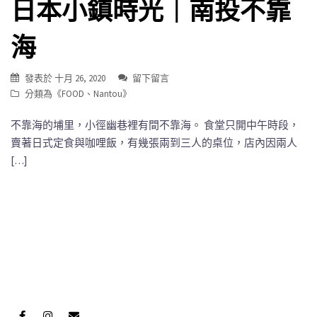
日本小鎮時光｜南投不靠
海
發表於
十月 26, 2020
留下留言
分類為《
FOOD
、
Nantou
》
不靠海的埔里，小徑幽巷裡有間不靠海。 食堂只開中午時段，
賣著日式定食與咖哩飯，有幾張兩到三人的桌位，店內因兩人
[…]