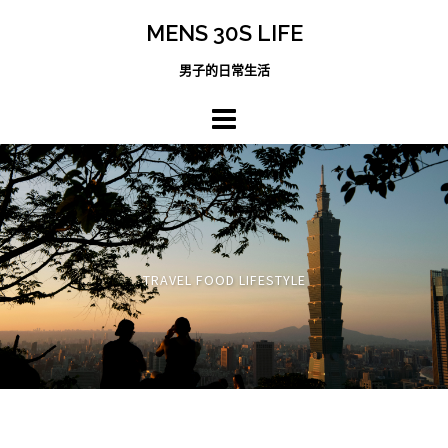
跳
MENS 30S LIFE
至
主
男子的日常生活
內
容
區
TRAVEL FOOD LIFESTYLE