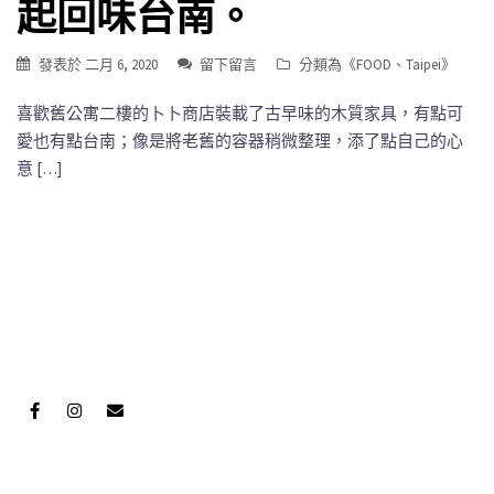
起回味台南。
發表於
二月 6, 2020
留下留言
分類為《
FOOD
、
Taipei
》
喜歡舊公寓二樓的卜卜商店裝載了古早味的木質家具，有點可
愛也有點台南；像是將老舊的容器稍微整理，添了點自己的心
意 […]