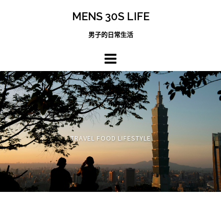
跳
MENS 30S LIFE
至
主
男子的日常生活
內
容
區
TRAVEL FOOD LIFESTYLE