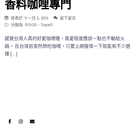
香料咖哩專門
發表於
十一月 5, 2019
留下留言
分類為《
FOOD
、
Taipei
》
感覺台灣人真的好愛咖哩喔，喜愛程度應該一點也不輸給火
鍋。 在台灣若突然想吃咖哩，只要上網搜尋一下就能有不少選
擇 […]