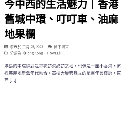
今中西的生活魅力｜香港
舊城中環、叮叮車、油麻
地果欄
發表於
三月 25, 2023
留下留言
分類為《
Hong Kong
、
TRAVEL
》
港島的中環絕對是每次訪港必訪之地，也像是一座小香港，這
裡美麗地新舊年代融合，高樓大廈旁矗立的是百年舊樓房，東
西 […]