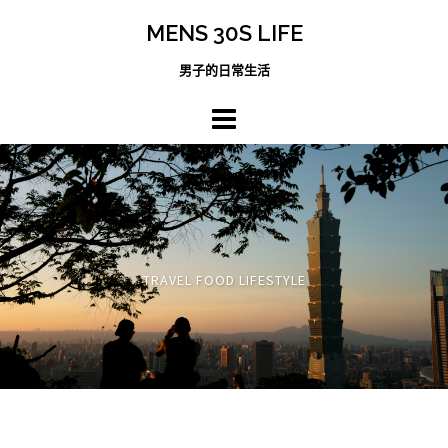
跳
MENS 30S LIFE
至
主
男子的日常生活
內
容
區
TRAVEL FOOD LIFESTYLE