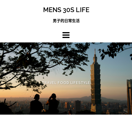
跳
MENS 30S LIFE
至
主
男子的日常生活
內
容
區
TRAVEL FOOD LIFESTYLE