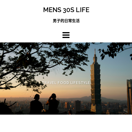
跳
MENS 30S LIFE
至
主
男子的日常生活
內
容
區
TRAVEL FOOD LIFESTYLE