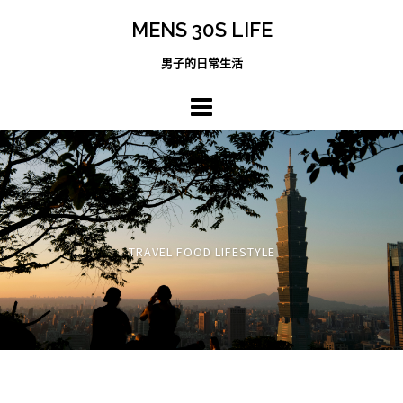
跳
MENS 30S LIFE
至
主
男子的日常生活
內
容
區
TRAVEL FOOD LIFESTYLE