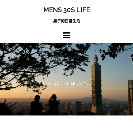
跳
MENS 30S LIFE
至
主
男子的日常生活
內
容
區
TRAVEL FOOD LIFESTYLE