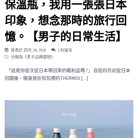
保溫瓶，我用一張張日本
印象，想念那時的旅行回
憶。【男子的日常生活】
發表於
四月 24, 2018
1 則留言
分類為《
男子品牌選物
》
「這是你這次從日本帶回來的戰利品嗎 ?」 自從四月初從日本
回國後，隨身放在包包裡的THERMOS […]