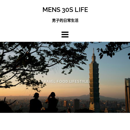
跳
MENS 30S LIFE
至
主
男子的日常生活
內
容
區
TRAVEL FOOD LIFESTYLE