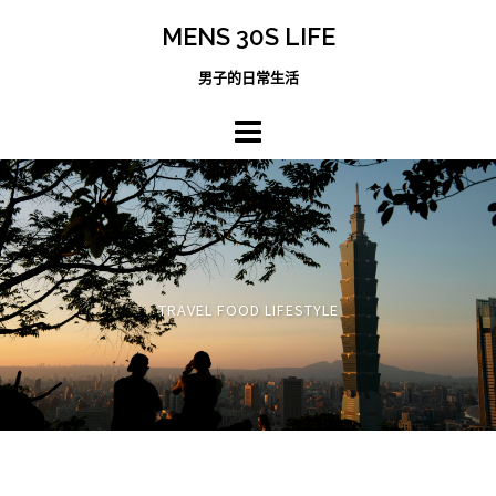
跳
MENS 30S LIFE
至
主
男子的日常生活
內
容
區
TRAVEL FOOD LIFESTYLE