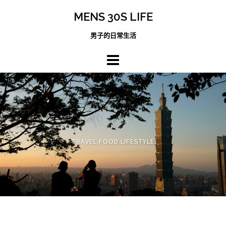
跳
MENS 30S LIFE
至
主
男子的日常生活
內
容
區
TRAVEL FOOD LIFESTYLE