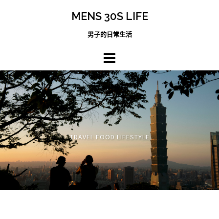
跳
MENS 30S LIFE
至
主
男子的日常生活
內
容
區
TRAVEL FOOD LIFESTYLE