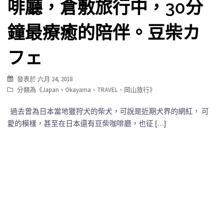
啡廳，倉敷旅行中，30分
鐘最療癒的陪伴。豆柴カ
フェ
發表於
六月 24, 2018
分類為《
Japan
、
Okayama
、
TRAVEL
、
岡山旅行
》
過去曾為日本當地獵狩犬的柴犬，可說是近期犬界的網紅， 可
愛的模樣，甚至在日本還有豆柴咖啡廳，也征 […]