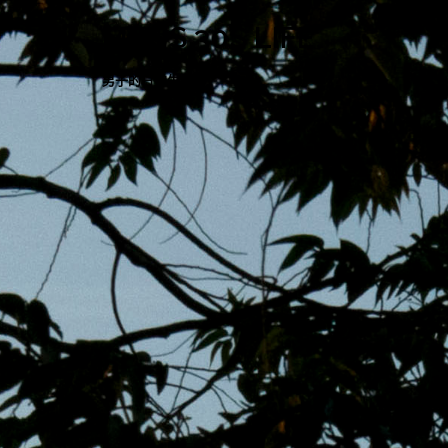
跳
MENS 30S LIFE
至
主
男子的日常生活
內
容
區