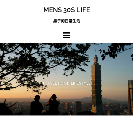
跳
MENS 30S LIFE
至
主
男子的日常生活
內
容
區
TRAVEL FOOD LIFESTYLE