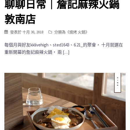
聊聊日常｜詹記麻辣火鍋
敦南店
發表於
十月 30, 2018
分類為《
燒烤 火鍋
》
每個月與好友kklivehigh、sted1643、6.21_的聚會， 十月就選在
重新開幕的詹記麻辣火鍋， 兩 […]