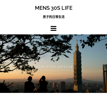
跳
MENS 30S LIFE
至
主
男子的日常生活
內
容
區
TRAVEL FOOD LIFESTYLE