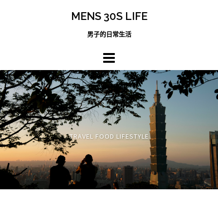
跳
MENS 30S LIFE
至
主
男子的日常生活
內
容
區
TRAVEL FOOD LIFESTYLE