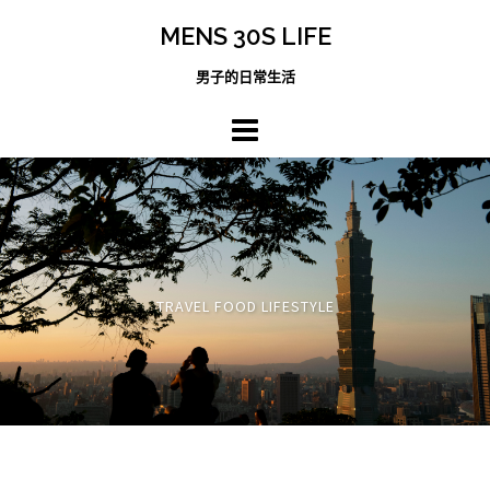
跳
MENS 30S LIFE
至
主
男子的日常生活
內
容
區
TRAVEL FOOD LIFESTYLE