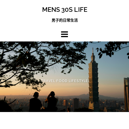
跳
MENS 30S LIFE
至
主
男子的日常生活
內
容
區
TRAVEL FOOD LIFESTYLE