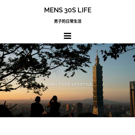
跳
MENS 30S LIFE
至
主
男子的日常生活
內
容
區
TRAVEL FOOD LIFESTYLE