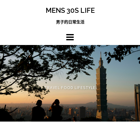
跳
MENS 30S LIFE
至
主
男子的日常生活
內
容
區
TRAVEL FOOD LIFESTYLE