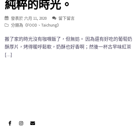
純粹的時光。
發表於
六月 11, 2020
留下留言
分類為《
FOOD
、
Taichung
》
搬了家的時光沒有咖喱飯了，但無妨。 因為還有好吃的葡萄奶
酥厚片，烤得暖呼鬆軟，奶酥也好香啊；然後一杯古早味紅茶
[…]